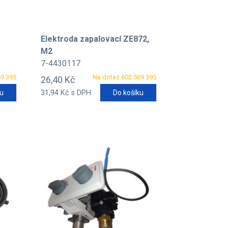
Elektroda zapalovací ZE872,
M2
7-4430117
69 395
Na dotaz 602 569 395
26,40 Kč
ku
31,94 Kč s DPH
Do košíku