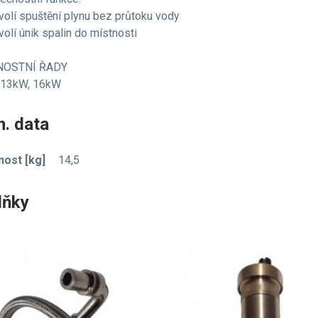
volí spuštění plynu bez průtoku vody
volí únik spalin do místnosti
NOSTNÍ ŘADY
 13kW, 16kW
. data
ost [kg]
14,5
lňky