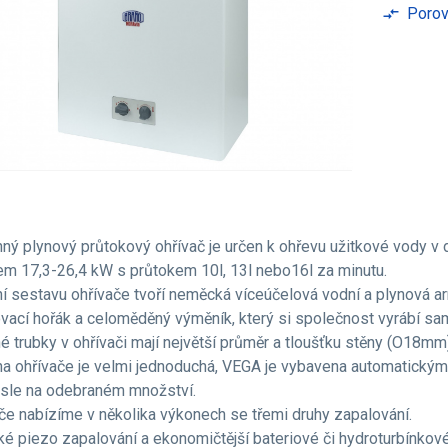
Porov
compare_arrows
ný plynový průtokový ohřívač je určen k ohřevu užitkové vody v
m 17,3-26,4 kW s průtokem 10l, 13l nebo16l za minutu.
í sestavu ohřívače tvoří neměcká víceúčelová vodní a plynová arm
vací hořák a celoměděný výměník, který si společnost vyrábí s
 trubky v ohřívači mají největší průměr a tloušťku stěny (O18mm)
a ohřívače je velmi jednoduchá, VEGA je vybavena automatický
sle na odebraném množství.
če nabízíme v několika výkonech se třemi druhy zapalování.
ké piezo zapalování a ekonomičtější bateriové či hydroturbínkov