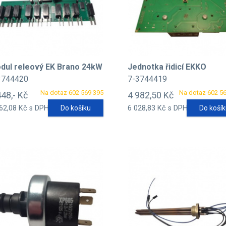
dul releový EK Brano 24kW
Jednotka řidicí EKKO
3744420
7-3744419
Na dotaz 602 569 395
Na dotaz 602 5
448,- Kč
4 982,50 Kč
62,08 Kč s DPH
Do košíku
6 028,83 Kč s DPH
Do koší