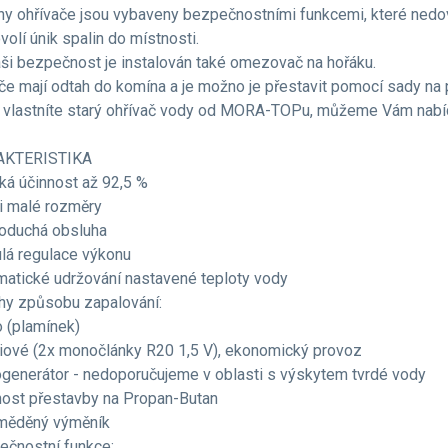
y ohřívače jsou vybaveny bezpečnostními funkcemi, které nedov
volí únik spalin do místnosti.
ši bezpečnost je instalován také omezovač na hořáku.
če mají odtah do komína a je možno je přestavit pomocí sady na 
 vlastníte starý ohřívač vody od MORA-TOPu, můžeme Vám nabí
KTERISTIKA
ká účinnost až 92,5 %
i malé rozměry
oduchá obsluha
ulá regulace výkonu
matické udržování nastavené teploty vody
uhy způsobu zapalování:
o (plamínek)
riové (2x monočlánky R20 1,5 V), ekonomický provoz
ogenerátor - nedoporučujeme v oblasti s výskytem tvrdé vody
ost přestavby na Propan-Butan
oměděný výměník
ečnostní funkce: