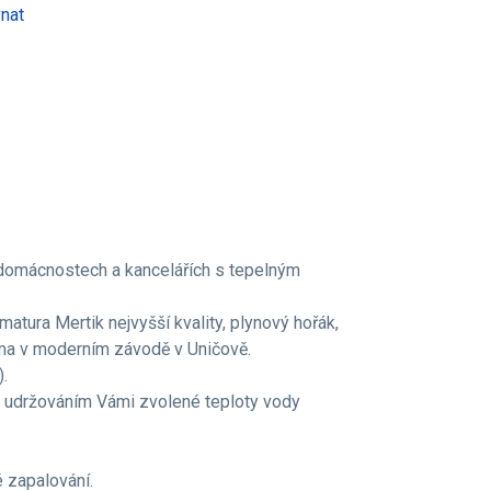
nat
 domácnostech a kancelářích s tepelným
atura Mertik nejvyšší kvality, plynový hořák,
ama v moderním závodě v Uničově.
.
m udržováním Vámi zvolené teploty vody
é zapalování.