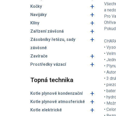
Všechn
+
Kočky
a nedo
+
Navijáky
Pro Va
+
Ohříva
Klíny
Pokud
+
Zařízení závěsná
+
Zásobníky řetězu, sady
CHARA
• Vyso
závěsné
• Velm
+
Zavírače
• Jedn
+
Prostředky vázací
• Plyn
• Auto
• 3 dr
Topná technika
• piez
• bate
+
Kotle plynové kondenzační
• hydr
+
Kotle plynové atmosferické
• Možn
+
• Cel
Kotle elektrické
• Bezp