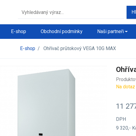
H
E-shop
Obchodní podmínky
Naši partneři
E-shop
/
Ohřívač průtokový VEGA 10G MAX
Ohřív
Produkto
Na dotaz
11 27
DPH
9 320,- 