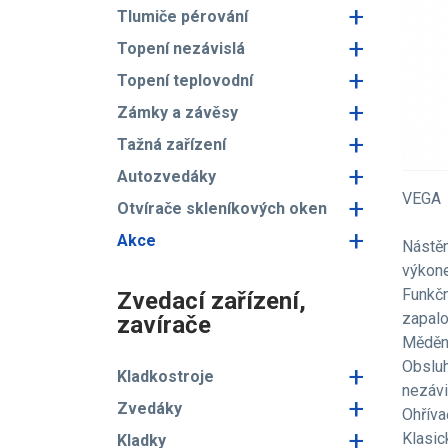
+
Tlumiče pérování
+
Topení nezávislá
+
Topení teplovodní
+
Zámky a závěsy
+
Tažná zařízení
+
Autozvedáky
VEGA
+
Otvírače skleníkových oken
+
Akce
Nástěn
výkone
Funkčn
Zvedací zařízení,
zapalo
zavírače
Měděné
Obsluh
+
Kladkostroje
nezávi
+
Zvedáky
Ohříva
+
Klasic
Kladky