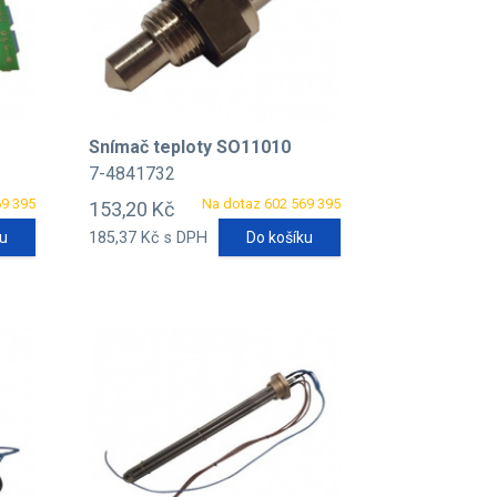
Snímač teploty SO11010
7-4841732
69 395
Na dotaz 602 569 395
153,20 Kč
ku
185,37 Kč s DPH
Do košíku