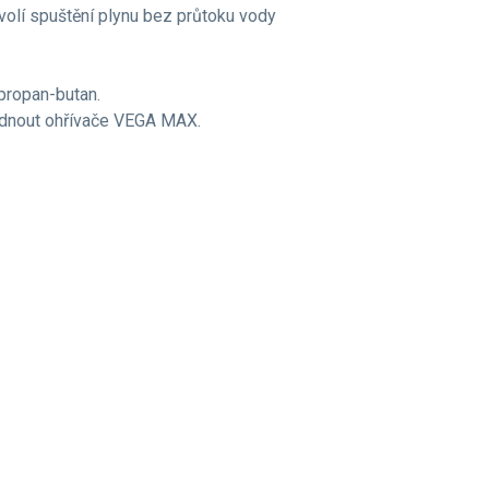
olí spuštění plynu bez průtoku vody
propan-butan.
dnout ohřívače VEGA MAX.