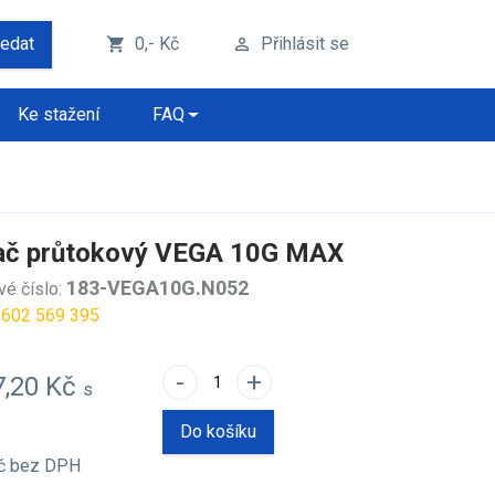
ledat
0,- Kč
Přihlásit se
shopping_cart
perm_identity
Ke stažení
FAQ
ač průtokový VEGA 10G MAX
183-VEGA10G.N052
vé číslo:
 602 569 395
-
+
7,20 Kč
s
Do košíku
Kč
bez DPH