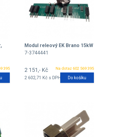
,
Modul releový EK Brano 15kW
7-3744441
69 395
Na dotaz 602 569 395
2 151,- Kč
ku
2 602,71 Kč s DPH
Do košíku