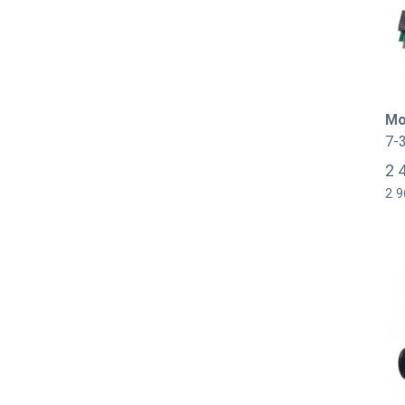
Mo
7-
2 
2 9