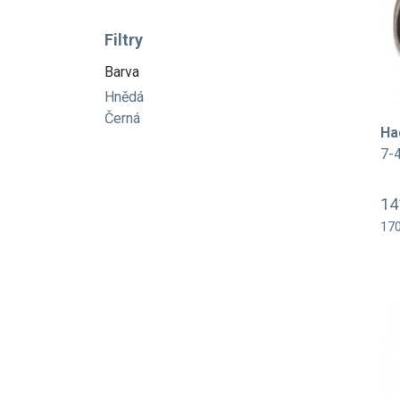
Filtry
Barva
Hnědá
Černá
Ha
7-
14
170