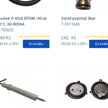
oužek O 45x5 EPDM -40 až
Ventil pojistný 3bar
0°C, 60-80ShA
7-5511646
2730620
Na dotaz 602 569 395
Na dotaz 602 5
,60 Kč
242,- Kč
40 Kč s DPH
Do košíku
292,82 Kč s DPH
Do koší