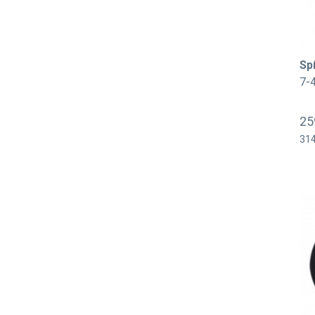
Sp
7-
25
314