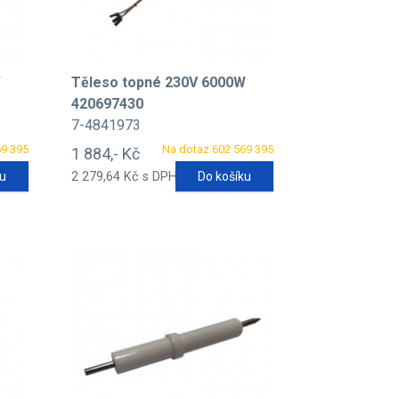
W
Těleso topné 230V 6000W
420697430
7-4841973
69 395
Na dotaz 602 569 395
1 884,- Kč
ku
2 279,64 Kč s DPH
Do košíku