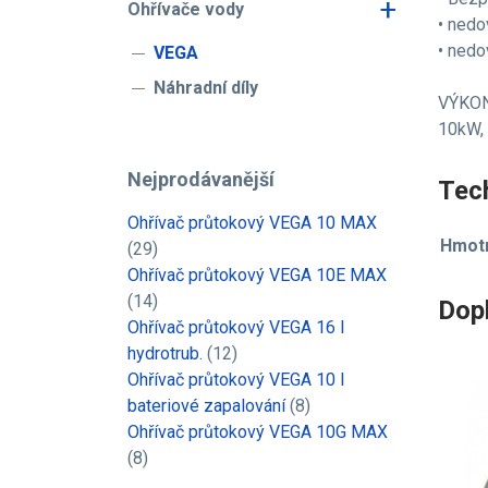
+
Ohřívače vody
• nedo
• nedo
VEGA
Náhradní díly
VÝKO
10kW,
Nejprodávanější
Tech
Ohřívač průtokový VEGA 10 MAX
Hmotn
(29)
Ohřívač průtokový VEGA 10E MAX
(14)
Dop
Ohřívač průtokový VEGA 16 l
hydrotrub.
(12)
Ohřívač průtokový VEGA 10 l
bateriové zapalování
(8)
Ohřívač průtokový VEGA 10G MAX
(8)