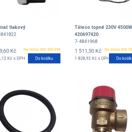
ínač tlakový
Těleso topné 230V 4500
4841822
420697420
7-4841968
Na dotaz 602 569 395
Na dotaz 602 5
9,60 Kč
1 511,50 Kč
,12 Kč s DPH
Do košíku
1 828,92 Kč s DPH
Do koší