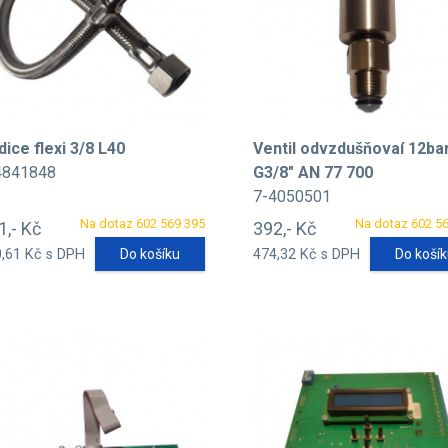
dice flexi 3/8 L40
Ventil odvzdušňovaí 12bar
4841848
G3/8" AN 77 700
7-4050501
Na dotaz 602 569 395
Na dotaz 602 5
1,- Kč
392,- Kč
,61 Kč s DPH
Do košíku
474,32 Kč s DPH
Do koší