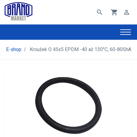
search
shopping_cart
perm_identity
E-shop
/
Kroužek O 45x5 EPDM -40 až 130°C, 60-80ShA