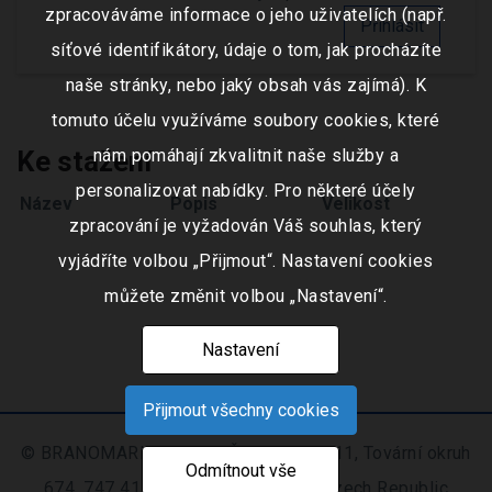
zpracováváme informace o jeho uživatelích (např.
Přihlásit
síťové identifikátory, údaje o tom, jak procházíte
naše stránky, nebo jaký obsah vás zajímá). K
tomuto účelu využíváme soubory cookies, které
Ke stažení
nám pomáhají zkvalitnit naše služby a
personalizovat nabídky. Pro některé účely
Název
Popis
Velikost
zpracování je vyžadován Váš souhlas, který
vyjádříte volbou „Přijmout“. Nastavení cookies
můžete změnit volbou „Nastavení“.
Nastavení
Přijmout všechny cookies
© BRANOMARKET s.r.o., IČO: 253 51 311, Tovární okruh
Odmítnout vše
674, 747 41 Hradec nad Moravicí, Czech Republic