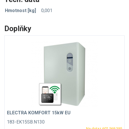
Hmotnost [kg]
0,001
Doplňky
ELECTRA KOMFORT 15kW EU
183-EK15SB.N130
Na dotaz 602 569 395