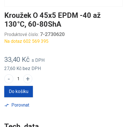
Kroužek O 45x5 EPDM -40 až
130°C, 60-80ShA
7-2730620
Produktové číslo:
Na dotaz 602 569 395
33,40 Kč
s DPH
27,60 Kč
bez DPH
-
+
Do košíku
Porovnat
compare_arrows
Tech. data