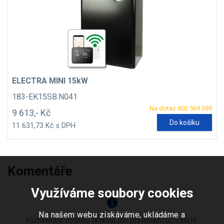
ELECTRA MINI 15kW
183-EK15SB.N041
Na dotaz 602 569 395
9 613,- Kč
Do košíku
11 631,73 Kč s DPH
Komentáře
Využíváme soubory cookies
info
Na našem webu získáváme, ukládáme a
Komentáře mohou vkládat jen přihlášení uživatelé.