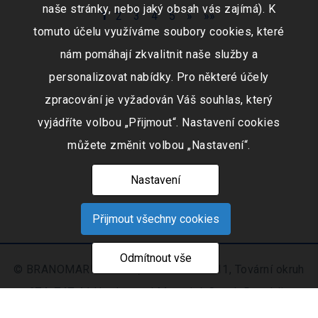
naše stránky, nebo jaký obsah vás zajímá). K
1
2
3
4
5
»
»»
tomuto účelu využíváme soubory cookies, které
nám pomáhají zkvalitnit naše služby a
personalizovat nabídky. Pro některé účely
zpracování je vyžadován Váš souhlas, který
vyjádříte volbou „Přijmout“. Nastavení cookies
můžete změnit volbou „Nastavení“.
Nastavení
Přijmout všechny cookies
Odmítnout vše
© BRANOMARKET s.r.o., IČO: 253 51 311, Tovární okruh
674, 747 41 Hradec nad Moravicí, Czech Republic
Zapsaná v obchodním rejstříku vedeném Krajským