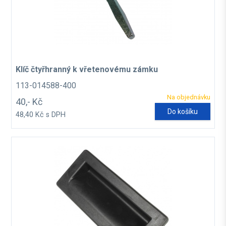
Klíč čtyřhranný k vřetenovému zámku
113-014588-400
Na objednávku
40,- Kč
Do košíku
48,40 Kč s DPH