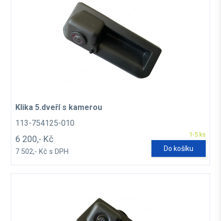
Klika 5.dveří s kamerou
113-754125-010
1-5 ks
6 200,- Kč
Do košíku
7 502,- Kč s DPH