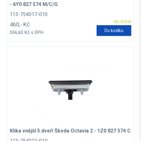
- 6Y0 827 574 M/C/G
113-754017-010
SKLADEM
460,- Kč
Do košíku
556,60 Kč s DPH
Klika vnější 5.dveří Škoda Octavia 2 - 1Z0 827 574 C
113-754012-010