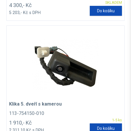
SKLADEM
4 300,- Kč
Do košíku
5 203,- Kč s DPH
Klika 5. dveří s kamerou
113-754150-010
1-5 ks
1 910,- Kč
Do košíku
2 311,10 Kč s DPH