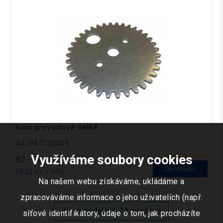
Kolo převodové velké
442941030034
Na objednávku
Využíváme soubory cookies
82,- Kč
Do košíku
99,22 Kč s DPH
Na našem webu získáváme, ukládáme a
zpracováváme informace o jeho uživatelích (např.
Zobrazit dalších 24 produktů
síťové identifikátory, údaje o tom, jak procházíte