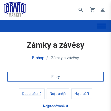
search
shopping_cart
perm_identity
Zámky a závěsy
E-shop
/
Zámky a závěsy
Filtry
Doporučené
Nejlevnější
Nejdražší
Nejprodávanější