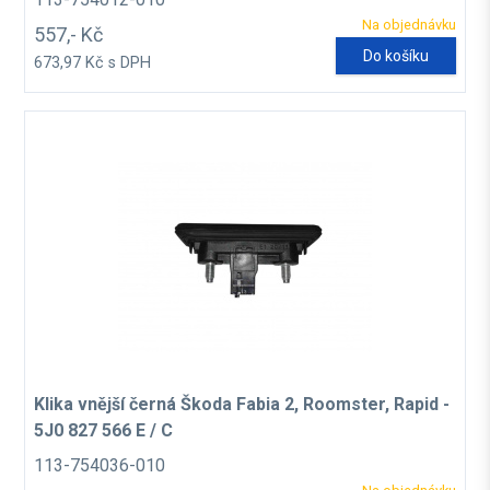
Na objednávku
557,- Kč
Do košíku
673,97 Kč s DPH
Klika vnější černá Škoda Fabia 2, Roomster, Rapid -
5J0 827 566 E / C
113-754036-010