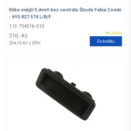
Klika vnější 5.dveří bez centrálu Škoda Fabia Combi
- 6Y0 827 574 L/B/F
113-754016-010
SKLADEM
210,- Kč
Do košíku
254,10 Kč s DPH