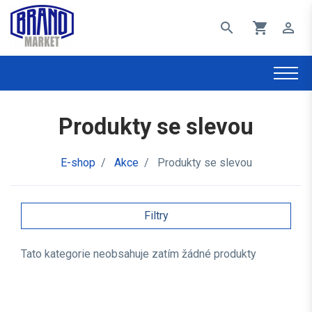
search
shopping_cart
perm_identity
Produkty se slevou
E-shop
/
Akce
/
Produkty se slevou
Filtry
Tato kategorie neobsahuje zatím žádné produkty