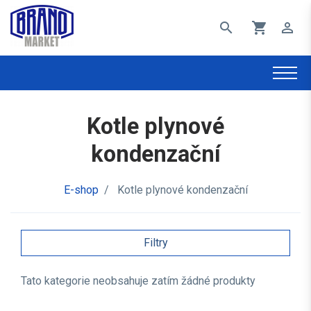
search
shopping_cart
perm_identity
Kotle plynové
kondenzační
E-shop
/
Kotle plynové kondenzační
Filtry
Tato kategorie neobsahuje zatím žádné produkty