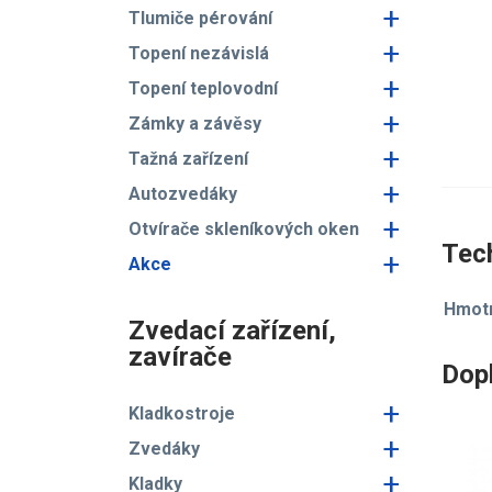
+
Tlumiče pérování
+
Topení nezávislá
+
Topení teplovodní
+
Zámky a závěsy
+
Tažná zařízení
+
Autozvedáky
+
Otvírače skleníkových oken
Tech
+
Akce
Hmotn
Zvedací zařízení,
zavírače
Dop
+
Kladkostroje
+
Zvedáky
+
Kladky