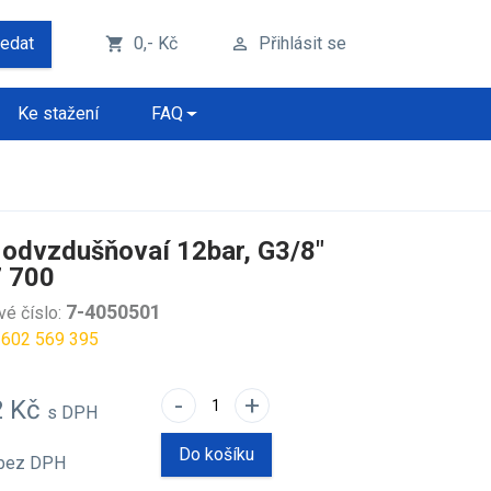
ledat
0,- Kč
Přihlásit se
shopping_cart
perm_identity
Ke stažení
FAQ
l odvzdušňovaí 12bar, G3/8"
 700
7-4050501
vé číslo:
 602 569 395
-
+
2 Kč
s DPH
Do košíku
bez DPH