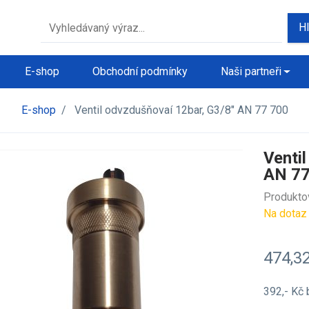
H
E-shop
Obchodní podmínky
Naši partneři
E-shop
/
Ventil odvzdušňovaí 12bar, G3/8" AN 77 700
Venti
AN 77
Produkto
Na dotaz
474,3
392,- Kč