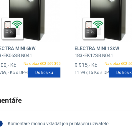
ECTRA MINI 6kW
ELECTRA MINI 12kW
3-EK06SB.N041
183-EK12SB.N041
Na dotaz 602 569 395
Na dotaz 602 5
900,- Kč
9 915,- Kč
769,- Kč s DPH
Do košíku
11 997,15 Kč s DPH
Do koší
entáře
fo
Komentáře mohou vkládat jen přihlášení uživatelé.