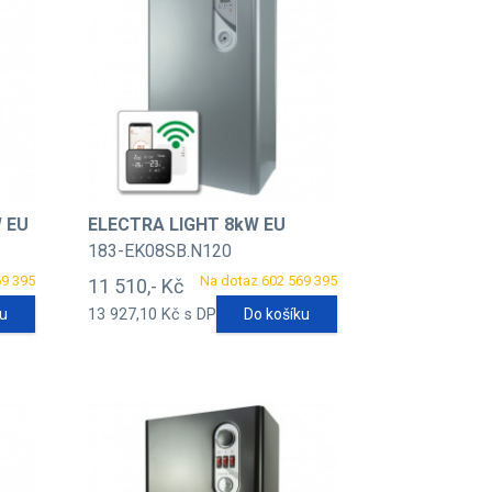
 EU
ELECTRA LIGHT 8kW EU
183-EK08SB.N120
69 395
Na dotaz 602 569 395
11 510,- Kč
ku
13 927,10 Kč s DPH
Do košíku