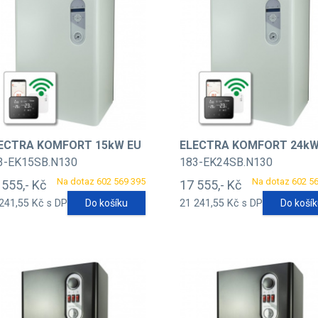
ECTRA KOMFORT 15kW EU
ELECTRA KOMFORT 24kW
3-EK15SB.N130
183-EK24SB.N130
Na dotaz 602 569 395
Na dotaz 602 5
 555,- Kč
17 555,- Kč
241,55 Kč s DPH
Do košíku
21 241,55 Kč s DPH
Do koší