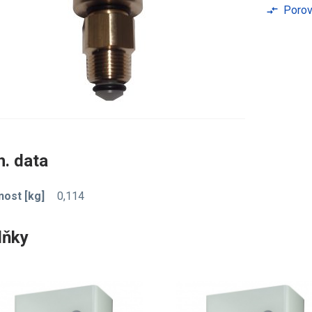
Porov
compare_arrows
. data
ost [kg]
0,114
lňky