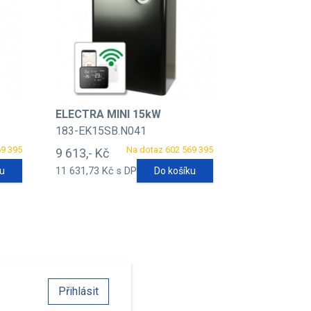
ELECTRA MINI 15kW
183-EK15SB.N041
69 395
Na dotaz 602 569 395
9 613,- Kč
ku
11 631,73 Kč s DPH
Do košíku
Přihlásit