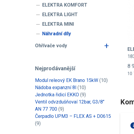
ELEKTRA KOMFORT
ELEKTRA LIGHT
ELEKTRA MINI
Náhradní díly
+
Ohřívače vody
EL
18
8 
Nejprodávanější
10 
Modul releový EK Brano 15kW
(10)
Nádoba expanzní 8l
(10)
Jednotka řidicí EKKO
(9)
Kom
Ventil odvzdušňovaí 12bar, G3/8"
AN 77 700
(9)
Čerpadlo UPM3 – FLEX AS + D0615
(9)
in