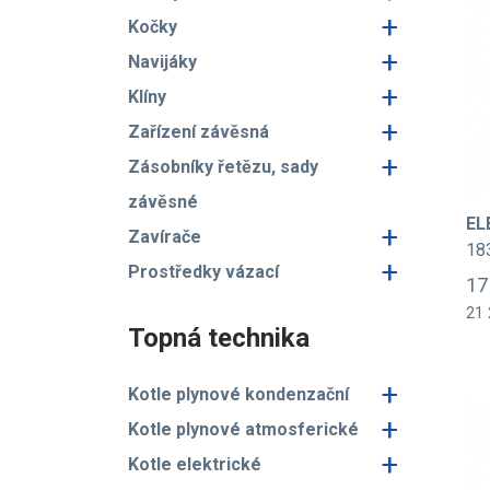
+
Kočky
+
Navijáky
+
Klíny
+
Zařízení závěsná
+
Zásobníky řetězu, sady
závěsné
EL
+
Zavírače
18
+
Prostředky vázací
17
21 
Topná technika
+
Kotle plynové kondenzační
+
Kotle plynové atmosferické
+
Kotle elektrické