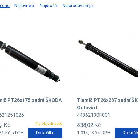
učené
Nejlevnější
Nejdražší
Nejprodávanější
mič PT26x175 zadní ŠKODA
Tlumič PT26x237 zadní Š
Octavia I
621251026
44362130F001
Na objednávku
,- Kč
838,02 Kč
31 Kč s DPH
Do košíku
1 014,- Kč s DPH
Do koší