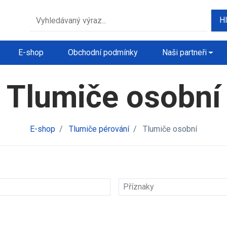
H
E-shop
Obchodní podmínky
Naši partneři
Tlumiče osobní
E-shop
/
Tlumiče pérování
/
Tlumiče osobní
Příznaky