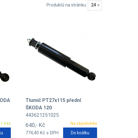
Produktů na stránku:
24
KODA
Tlumič PT27x115 přední
ŠKODA 120
443621251025
1-5 ks
Na objednávku
640,- Kč
ku
774,40 Kč s DPH
Do košíku