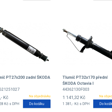
mič PT27x200 zadní ŠKODA
Tlumič PT32x170 přední
ŠKODA Octavia I
621251027
44362130F003
Na objednávku
Na obje
,- Kč
1 141,32 Kč
28 Kč s DPH
Do košíku
1 381,- Kč s DPH
Do koší