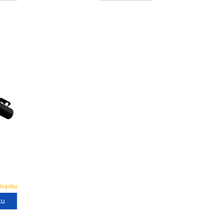
dnávku
ku