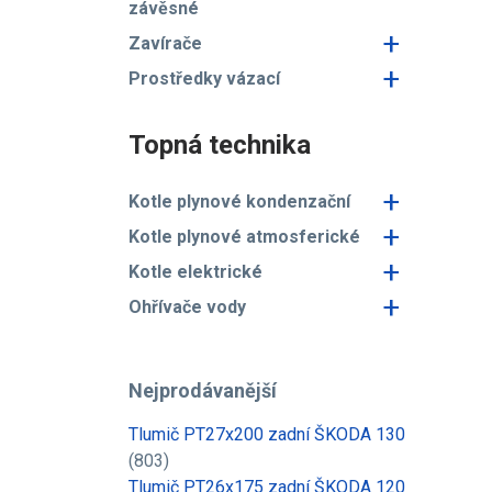
závěsné
+
Zavírače
+
Prostředky vázací
Topná technika
+
Kotle plynové kondenzační
+
Kotle plynové atmosferické
+
Kotle elektrické
+
Ohřívače vody
Nejprodávanější
Tlumič PT27x200 zadní ŠKODA 130
(803)
Tlumič PT26x175 zadní ŠKODA 120