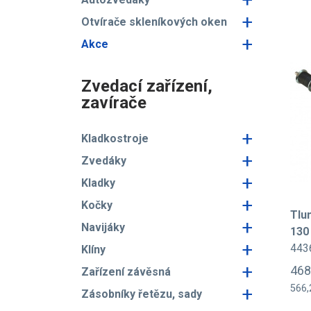
+
Otvírače skleníkových oken
+
Akce
Zvedací zařízení,
zavírače
+
Kladkostroje
+
Zvedáky
+
Kladky
+
Kočky
Tlu
+
Navijáky
130
+
443
Klíny
+
468
Zařízení závěsná
+
566,
Zásobníky řetězu, sady