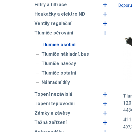
+
Filtry a filtrace
Dopor
+
Houkačky a elektro ND
+
Ventily regulační
+
Tlumiče pérování
Tlumiče osobní
Tlumiče nákladní, bus
Tlumiče návěsy
Tlumiče ostatní
Náhradní díly
+
Topení nezávislá
Tlu
+
120
Topení teplovodní
443
+
Zámky a závěsy
411
+
Tažná zařízení
497,
+
Autozvedáky