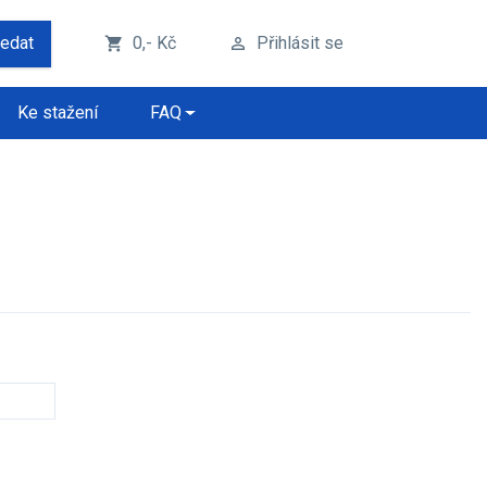
ledat
0,- Kč
Přihlásit se
shopping_cart
perm_identity
Ke stažení
FAQ