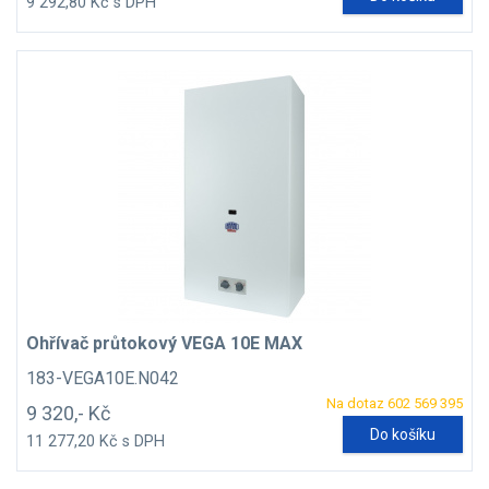
9 292,80 Kč s DPH
Ohřívač průtokový VEGA 10E MAX
183-VEGA10E.N042
Na dotaz 602 569 395
9 320,- Kč
Do košíku
11 277,20 Kč s DPH