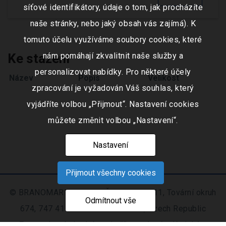
síťové identifikátory, údaje o tom, jak procházíte
naše stránky, nebo jaký obsah vás zajímá). K
tomuto účelu využíváme soubory cookies, které
Ke stažení
nám pomáhají zkvalitnit naše služby a
personalizovat nabídky. Pro některé účely
Název
Popis
Velikost
zpracování je vyžadován Váš souhlas, který
vyjádříte volbou „Přijmout“. Nastavení cookies
můžete změnit volbou „Nastavení“.
Nastavení
Přijmout všechny cookies
© BRANOMARKET s.r.o., IČO: 253 51 311, Tovární okruh
Odmítnout vše
674, 747 41 Hradec nad Moravicí, Czech Republic
Zapsaná v obchodním rejstříku vedeném Krajským