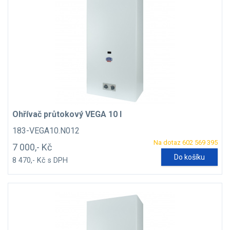
Ohřívač průtokový VEGA 10 l
183-VEGA10.N012
Na dotaz 602 569 395
7 000,- Kč
Do košíku
8 470,- Kč s DPH