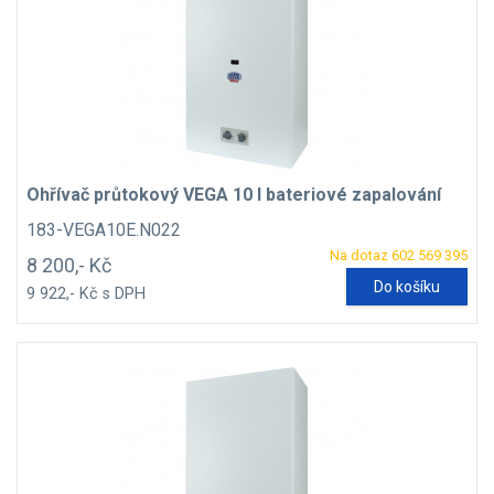
Ohřívač průtokový VEGA 10 l bateriové zapalování
183-VEGA10E.N022
Na dotaz 602 569 395
8 200,- Kč
Do košíku
9 922,- Kč s DPH