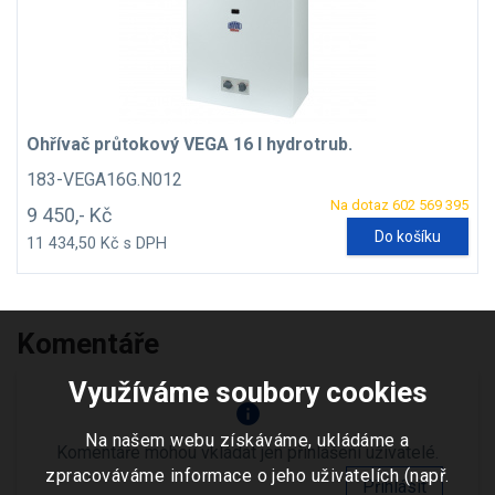
Ohřívač průtokový VEGA 16 l hydrotrub.
183-VEGA16G.N012
Na dotaz 602 569 395
9 450,- Kč
Do košíku
11 434,50 Kč s DPH
Komentáře
Využíváme soubory cookies
info
Na našem webu získáváme, ukládáme a
Komentáře mohou vkládat jen přihlášení uživatelé.
zpracováváme informace o jeho uživatelích (např.
Přihlásit