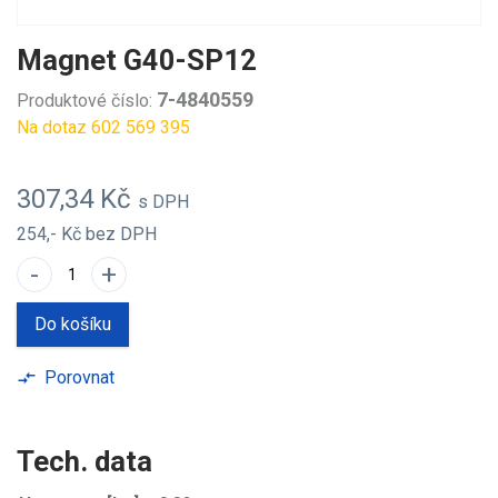
Magnet G40-SP12
7-4840559
Produktové číslo:
Na dotaz 602 569 395
307,34 Kč
s DPH
254,- Kč
bez DPH
-
+
Do košíku
Porovnat
compare_arrows
Tech. data