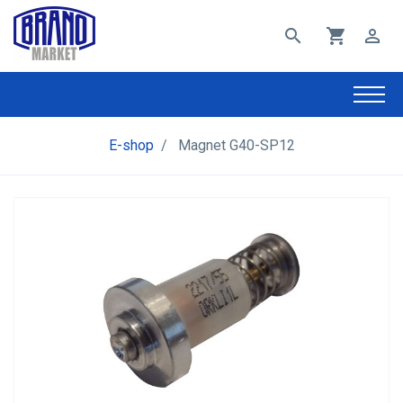
search
shopping_cart
perm_identity
E-shop
/
Magnet G40-SP12