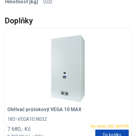
Hmotnost [kg]
0,02
Doplňky
Ohřívač průtokový VEGA 10 MAX
183-VEGA10.N032
Na dotaz 602 569 395
7 680,- Kč
Do košíku