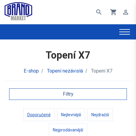
search
shopping_cart
perm_identity
Topení X7
E-shop
/
Topení nezávislá
/
Topení X7
Filtry
Doporučené
Nejlevnější
Nejdražší
Nejprodávanější