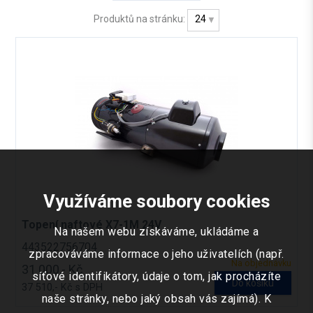
Produktů na stránku:
24
Využíváme soubory cookies
Topení naftové X7-1M 24V
Na našem webu získáváme, ukládáme a
443522756704
zpracováváme informace o jeho uživatelích (např.
Na objednávku
31 000,- Kč
síťové identifikátory, údaje o tom, jak procházíte
Do košíku
37 510,- Kč s DPH
naše stránky, nebo jaký obsah vás zajímá). K