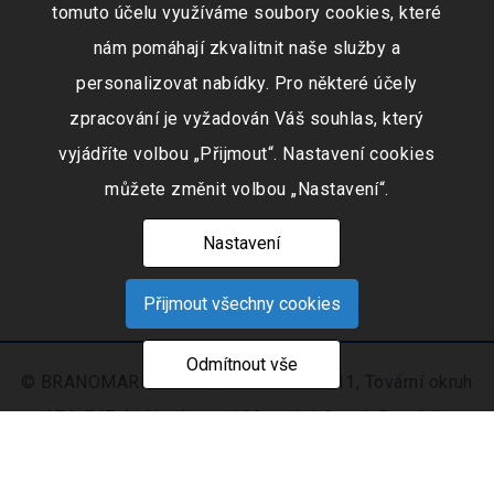
tomuto účelu využíváme soubory cookies, které
nám pomáhají zkvalitnit naše služby a
personalizovat nabídky. Pro některé účely
zpracování je vyžadován Váš souhlas, který
vyjádříte volbou „Přijmout“. Nastavení cookies
můžete změnit volbou „Nastavení“.
Nastavení
Přijmout všechny cookies
Odmítnout vše
© BRANOMARKET s.r.o., IČO: 253 51 311, Tovární okruh
674, 747 41 Hradec nad Moravicí, Czech Republic
Zapsaná v obchodním rejstříku vedeném Krajským
soudem v Ostravě oddíl C, číslo vložky 9516