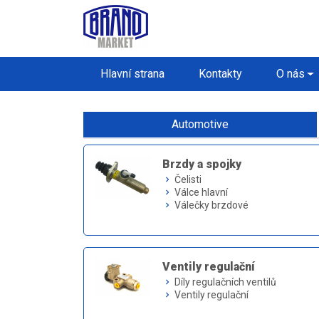
Hlavní strana
Kontakty
O nás
Automotive
Brzdy a spojky
Čelisti
keyboard_arrow_right
Válce hlavní
keyboard_arrow_right
Válečky brzdové
keyboard_arrow_right
Ventily regulační
Díly regulačních ventilů
keyboard_arrow_right
Ventily regulační
keyboard_arrow_right