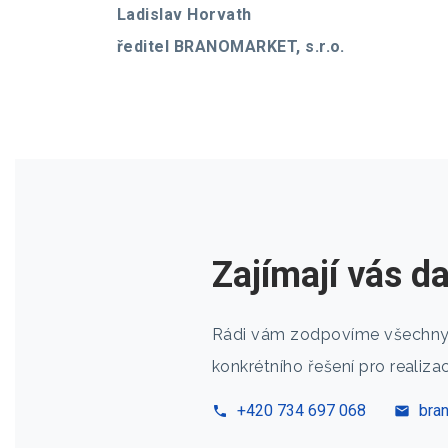
Ladislav Horvath
ředitel BRANOMARKET, s.r.o.
Zajímají vás d
Rádi vám zodpovíme všechny
konkrétního řešení pro realiza
+420 734 697 068
bra
phone
mail