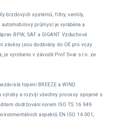
y brzdových systémů, filtry, ventily,
o automobilový průmysl je vyráběna a
náprav BPW, SAF a GIGANT. Vzduchové
í závěsy jsou dodávány do OE pro vozy
, je vyrobeno v závodě Prof Svar s.r.o. ze
nezávislá topení BREEZE a WIND.
u výroby a rozvíjí všechny procesy spojené s
auditem dodržování norem ISO TS 16 949.
nvironmentálních aspektů EN ISO 14 001,