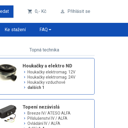
ledat
0,- Kč
Přihlásit se
shopping_cart
perm_identity
Ke stažení
FAQ
Topná technika
Houkačky a elektro ND
Houkačky elektromag. 12V
keyboard_arrow_right
Houkačky elektromag. 24V
keyboard_arrow_right
Houkačky vzduchové
keyboard_arrow_right
dalších 1
keyboard_arrow_right
Topení nezávislá
Breeze IV/ ATESO ALFA
keyboard_arrow_right
Příslušenství IV / ALFA
keyboard_arrow_right
Ovládání IV / ALFA
keyboard_arrow_right