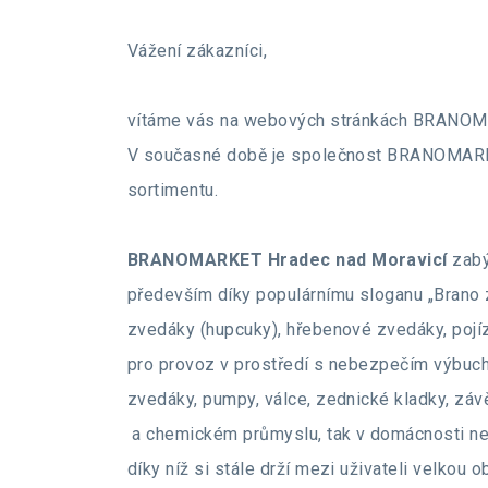
Vážení zákazníci,
vítáme vás na webových stránkách BRANOMA
V současné době je společnost BRANOMARKET, 
sortimentu.
BRANOMARKET Hradec nad Moravicí
zabý
především díky populárnímu sloganu „Brano z
zvedáky (hupcuky), hřebenové zvedáky, pojí
pro provoz v prostředí s nebezpečím výbuchu 
zvedáky, pumpy, válce, zednické kladky, závě
a chemickém průmyslu, tak v domácnosti nebo
díky níž si stále drží mezi uživateli velkou ob