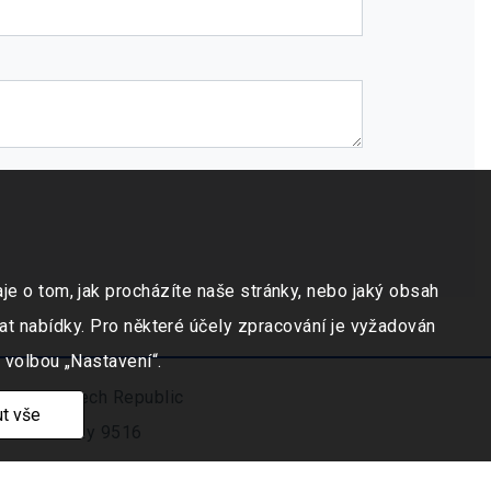
e o tom, jak procházíte naše stránky, nebo jaký obsah
at nabídky. Pro některé účely zpracování je vyžadován
 volbou „Nastavení“.
ravicí, Czech Republic
t vše
číslo vložky 9516
.