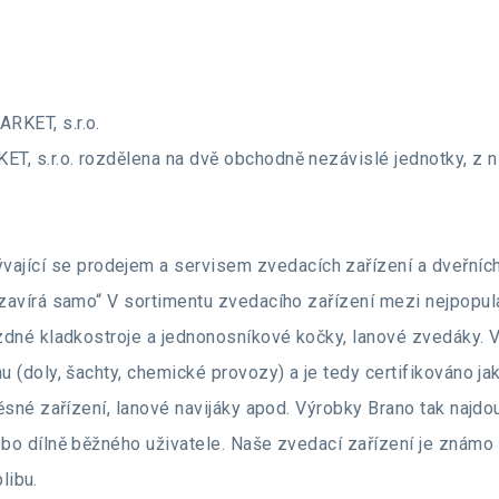
RKET, s.r.o.
s.r.o. rozdělena na dvě obchodně nezávislé jednotky, z nic
vající se prodejem a servisem zvedacích zařízení a dveřních
avírá samo“ V sortimentu zvedacího zařízení mezi nejpopulá
zdné kladkostroje a jednonosníkové kočky, lanové zvedáky. V
(doly, šachty, chemické provozy) a je tedy certifikováno ja
sné zařízení, lanové navijáky apod. Výrobky Brano tak najdou
 dílně běžného uživatele. Naše zvedací zařízení je známo s
libu.