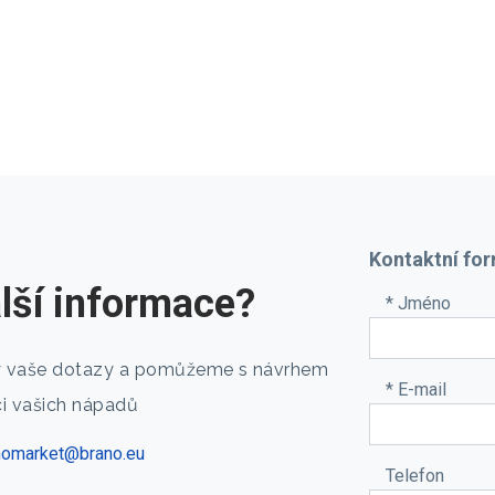
Kontaktní fo
alší informace?
*
Jméno
 vaše dotazy a pomůžeme s návrhem
*
E-mail
ci vašich nápadů
nomarket@brano.eu
Telefon