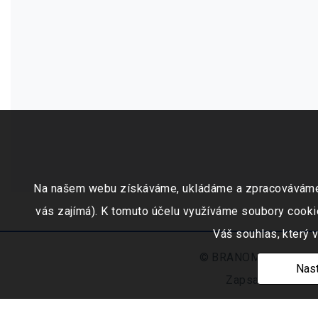
Na našem webu získáváme, ukládáme a zpracováváme inf
vás zajímá). K tomuto účelu využíváme soubory cookie
Váš souhlas, který 
© BRANOMARKET s.r.o.,
Nast
Zapsaná v obchod