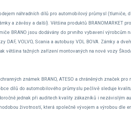
odejem náhradních dílů pro automobilový průmysl (tlumiče, díl
, zámky a závěsy a další). Většina produktů BRANOMARKET pr
lumiče BRANO jsou dodávány do prvního vybavení výrobcům 
zy DAF, VOLVO, Scania a autobusy VDL BOVA. Zámky a dveřn
tak většina tažných zařízení montovaných na nové vozy Škoda
 ochranných známek BRANO, ATESO a chráněných značek pro 
bce dílů do automobilového průmyslu pečlivě sleduje kvalit
oročně jednak při auditech kvality zákazníků i nezávislým 
hodobou životností, která společně vývojem a výrobou dle e