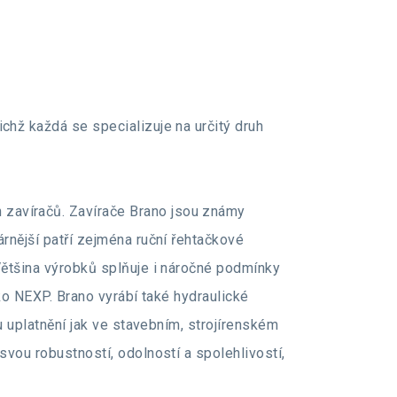
hž každá se specializuje na určitý druh
 zavíračů. Zavírače Brano jsou známy
rnější patří zejména ruční řehtačkové
ětšina výrobků splňuje i náročné podmínky
ko NEXP. Brano vyrábí také hydraulické
 uplatnění jak ve stavebním, strojírenském
vou robustností, odolností a spolehlivostí,