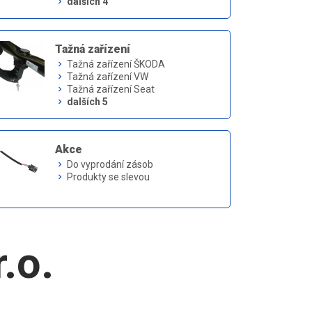
dalších 4
keyboard_arrow_right
Tažná zařízení
Tažná zařízení ŠKODA
keyboard_arrow_right
Tažná zařízení VW
keyboard_arrow_right
Tažná zařízení Seat
keyboard_arrow_right
dalších 5
keyboard_arrow_right
Akce
Do vyprodání zásob
keyboard_arrow_right
Produkty se slevou
keyboard_arrow_right
.o.