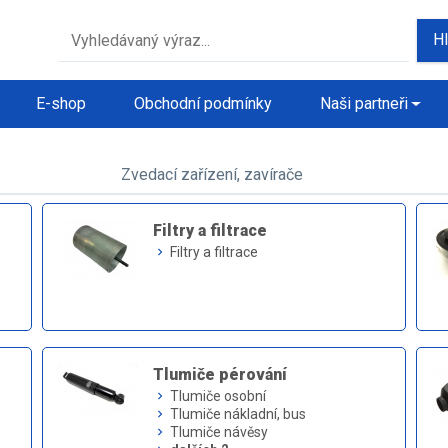
H
E-shop
Obchodní podmínky
Naši partneři
Zvedací zařízení, zavírače
Filtry a filtrace
Filtry a filtrace
keyboard_arrow_right
Tlumiče pérování
Tlumiče osobní
keyboard_arrow_right
Tlumiče nákladní, bus
keyboard_arrow_right
Tlumiče návěsy
keyboard_arrow_right