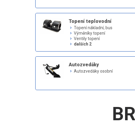
Topení teplovodní
Topení nákladní, bus
keyboard_arrow_right
Výměníky topení
keyboard_arrow_right
Ventily topení
keyboard_arrow_right
dalších 2
keyboard_arrow_right
Autozvedáky
Autozvedáky osobní
keyboard_arrow_right
BR