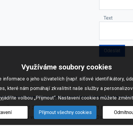
Text
Využíváme soubory cookies
ormace o jeho uživatelích (např. síťové identifikátory, údaj
s, které nám pomáhají zkvalitnit naše služby a personalizov
vyjádříte volbou „Přijmout“. Nastavení cookies můžete změnit
 IČO: 253 51 311, Tovární okruh 674, 747 41 Hradec nad Mo
avení
Přijmout všechny cookies
Odmítnou
ním rejstříku vedeném Krajským soudem v Ostravě oddíl C, 
Nastavení cookies
|
Mapa stránek
© 2021 - 2026 CIS s. r. o