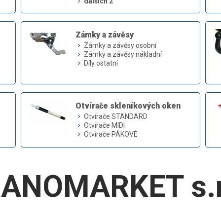
dalších 2
keyboard_arrow_right
Zámky a závěsy
Zámky a závěsy osobní
keyboard_arrow_right
Zámky a závěsy nákladní
keyboard_arrow_right
Díly ostatní
keyboard_arrow_right
Otvírače skleníkových oken
Otvírače STANDARD
keyboard_arrow_right
Otvírače MIDI
keyboard_arrow_right
Otvírače PÁKOVÉ
keyboard_arrow_right
ANOMARKET s.r