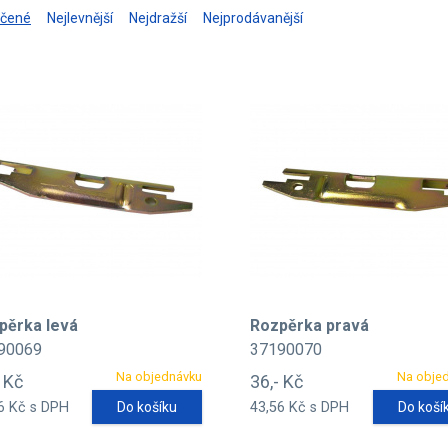
učené
Nejlevnější
Nejdražší
Nejprodávanější
pěrka levá
Rozpěrka pravá
90069
37190070
Na objednávku
Na obje
- Kč
36,- Kč
6 Kč s DPH
Do košíku
43,56 Kč s DPH
Do koší