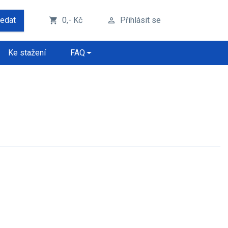
ledat
0,- Kč
Přihlásit se
shopping_cart
perm_identity
Ke stažení
FAQ