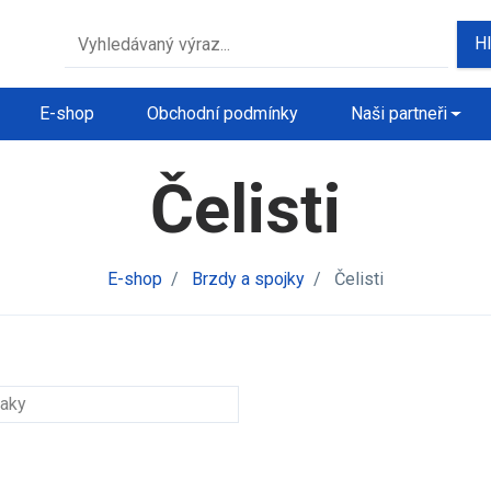
H
E-shop
Obchodní podmínky
Naši partneři
Čelisti
E-shop
/
Brzdy a spojky
/
Čelisti
naky