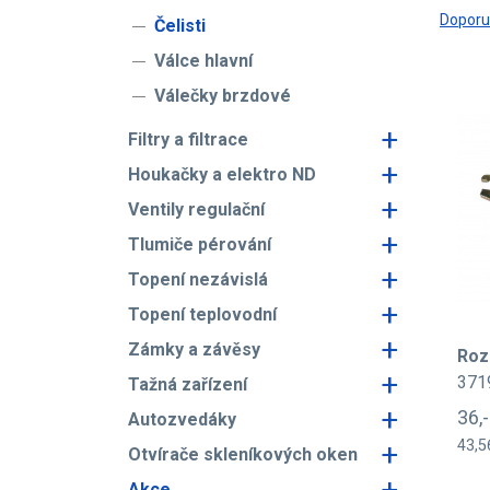
Dopor
Čelisti
Válce hlavní
Válečky brzdové
+
Filtry a filtrace
+
Houkačky a elektro ND
+
Ventily regulační
+
Tlumiče pérování
+
Topení nezávislá
+
Topení teplovodní
+
Zámky a závěsy
Roz
+
371
Tažná zařízení
+
36,
Autozvedáky
+
43,5
Otvírače skleníkových oken
+
Akce