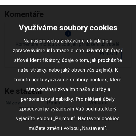
Komentáře
Využíváme soubory cookies
info
Na našem webu získáváme, ukládáme a
Komentáře mohou vkládat jen přihlášení uživatelé.
zpracováváme informace o jeho uživatelích (např.
Přihlásit
síťové identifikátory, údaje o tom, jak procházíte
naše stránky, nebo jaký obsah vás zajímá). K
tomuto účelu využíváme soubory cookies, které
Ke stažení
nám pomáhají zkvalitnit naše služby a
personalizovat nabídky. Pro některé účely
Název
Popis
Velikost
zpracování je vyžadován Váš souhlas, který
vyjádříte volbou „Přijmout“. Nastavení cookies
můžete změnit volbou „Nastavení“.