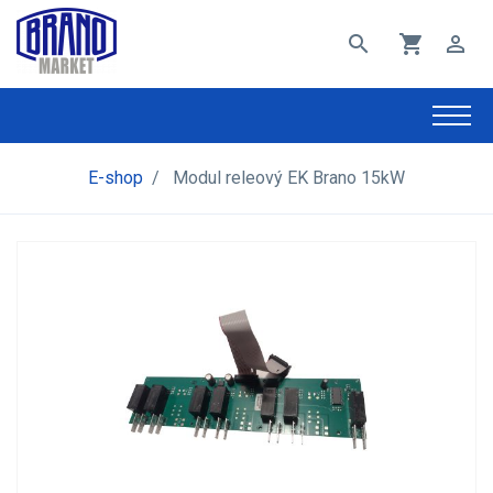
search
shopping_cart
perm_identity
E-shop
/
Modul releový EK Brano 15kW