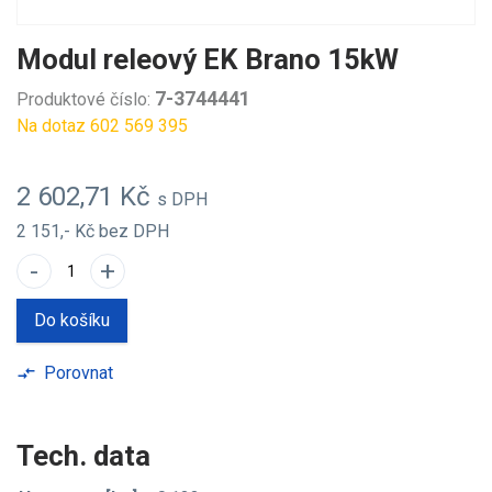
Modul releový EK Brano 15kW
7-3744441
Produktové číslo:
Na dotaz 602 569 395
2 602,71 Kč
s DPH
2 151,- Kč
bez DPH
-
+
Do košíku
Porovnat
compare_arrows
Tech. data