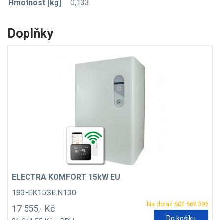
Hmotnost [kg]
0,133
Doplňky
ELECTRA KOMFORT 15kW EU
183-EK15SB.N130
Na dotaz 602 569 395
17 555,- Kč
Do košíku