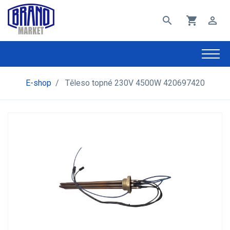
search
shopping_cart
perm_identity
E-shop
/
Těleso topné 230V 4500W 420697420