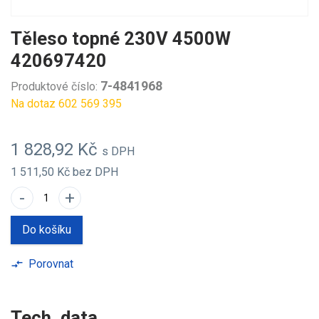
Těleso topné 230V 4500W
420697420
7-4841968
Produktové číslo:
Na dotaz 602 569 395
1 828,92 Kč
s DPH
1 511,50 Kč
bez DPH
-
+
Do košíku
Porovnat
compare_arrows
Tech. data