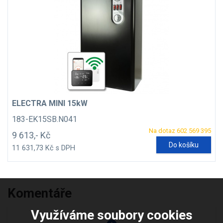
ELECTRA MINI 15kW
183-EK15SB.N041
Na dotaz 602 569 395
9 613,- Kč
Do košíku
11 631,73 Kč s DPH
Komentáře
Využíváme soubory cookies