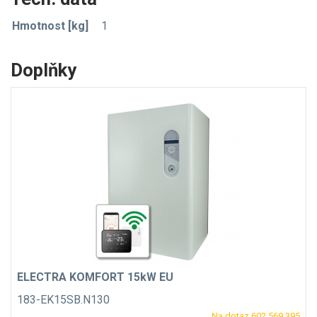
Hmotnost [kg]
1
Doplňky
ELECTRA KOMFORT 15kW EU
183-EK15SB.N130
Na dotaz 602 569 395