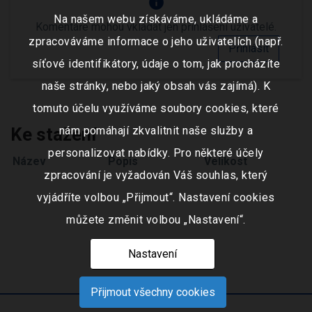
info
Na našem webu získáváme, ukládáme a
Komentáře mohou vkládat jen přihlášení uživatelé.
zpracováváme informace o jeho uživatelích (např.
Přihlásit
síťové identifikátory, údaje o tom, jak procházíte
naše stránky, nebo jaký obsah vás zajímá). K
tomuto účelu využíváme soubory cookies, které
Ke stažení
nám pomáhají zkvalitnit naše služby a
personalizovat nabídky. Pro některé účely
Název
Popis
Velikost
zpracování je vyžadován Váš souhlas, který
vyjádříte volbou „Přijmout“. Nastavení cookies
můžete změnit volbou „Nastavení“.
Nastavení
Přijmout všechny cookies