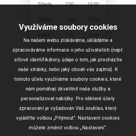
Středa
7:00
15:00
Čvrtek
7:00
15:00
Využíváme soubory cookies
Pátek
7:00
15:00
Na našem webu získáváme, ukládáme a
zpracováváme informace o jeho uživatelích (např.
síťové identifikátory, údaje o tom, jak procházíte
naše stránky, nebo jaký obsah vás zajímá). K
tomuto účelu využíváme soubory cookies, které
nám pomáhají zkvalitnit naše služby a
personalizovat nabídky. Pro některé účely
zpracování je vyžadován Váš souhlas, který
vyjádříte volbou „Přijmout“. Nastavení cookies
můžete změnit volbou „Nastavení“.