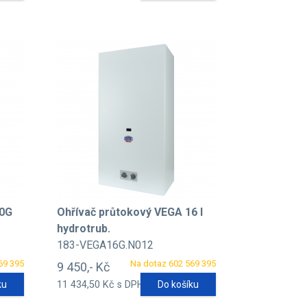
10G
Ohřívač průtokový VEGA 16 l
hydrotrub.
183-VEGA16G.N012
69 395
Na dotaz 602 569 395
9 450,- Kč
ku
11 434,50 Kč s DPH
Do košíku