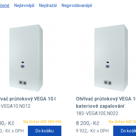
učené
Nejlevnější
Nejdražší
Nejprodávanější
ívač průtokový VEGA 10 l
Ohřívač průtokový VEGA 10
-VEGA10.N012
bateriové zapalování
183-VEGA10E.N022
Na dotaz 602 569 395
Na dotaz 602 5
00,- Kč
8 200,- Kč
0,- Kč s DPH
Do košíku
9 922,- Kč s DPH
Do koší