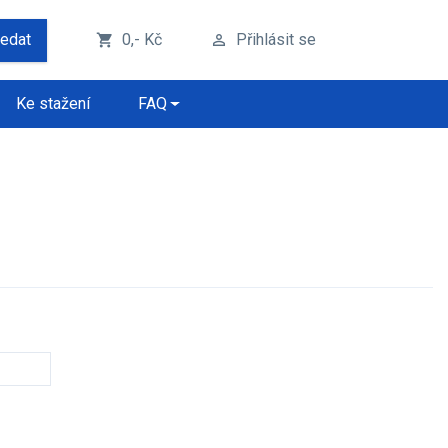
ledat
0,- Kč
Přihlásit se
shopping_cart
perm_identity
Ke stažení
FAQ