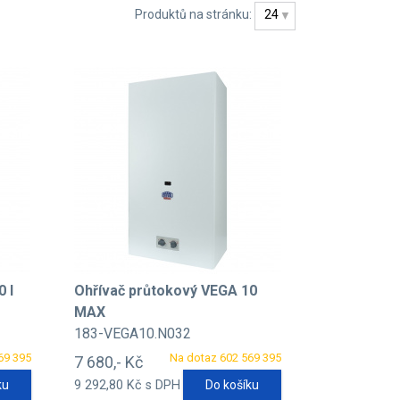
Produktů na stránku:
24
 l
Ohřívač průtokový VEGA 10
MAX
183-VEGA10.N032
69 395
Na dotaz 602 569 395
7 680,- Kč
ku
9 292,80 Kč s DPH
Do košíku