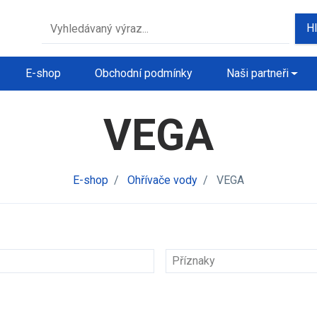
H
E-shop
Obchodní podmínky
Naši partneři
VEGA
E-shop
/
Ohřívače vody
/
VEGA
Příznaky