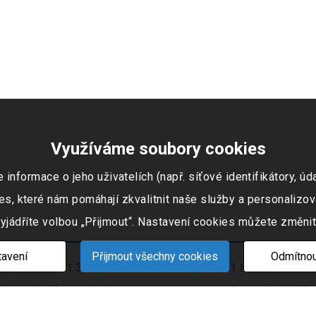
Využíváme soubory cookies
ormace o jeho uživatelích (např. síťové identifikátory, údaj
s, které nám pomáhají zkvalitnit naše služby a personalizov
vyjádříte volbou „Přijmout“. Nastavení cookies můžete změnit
avení
Přijmout všechny cookies
Odmítnou
 IČO: 253 51 311, Tovární okruh 674, 747 41 Hradec nad Mo
ním rejstříku vedeném Krajským soudem v Ostravě oddíl C, 