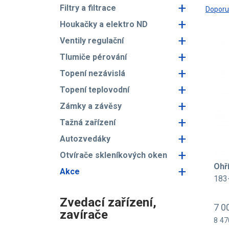
+
Filtry a filtrace
Dopor
+
Houkačky a elektro ND
+
Ventily regulační
+
Tlumiče pérování
+
Topení nezávislá
+
Topení teplovodní
+
Zámky a závěsy
+
Tažná zařízení
+
Autozvedáky
+
Otvírače skleníkových oken
Ohř
+
Akce
183
Zvedací zařízení,
7 0
zavírače
8 47