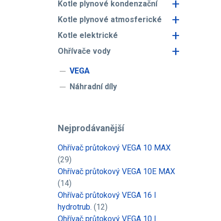
+
Kotle plynové kondenzační
+
Kotle plynové atmosferické
+
Kotle elektrické
+
Ohřívače vody
VEGA
Náhradní díly
Nejprodávanější
Ohřívač průtokový VEGA 10 MAX
(29)
Ohřívač průtokový VEGA 10E MAX
(14)
Ohřívač průtokový VEGA 16 l
hydrotrub.
(12)
Ohřívač průtokový VEGA 10 l