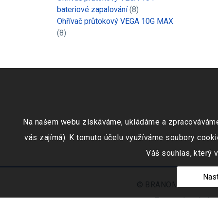
bateriové zapalování
(8)
Ohřívač průtokový VEGA 10G MAX
(8)
Na našem webu získáváme, ukládáme a zpracováváme inf
vás zajímá). K tomuto účelu využíváme soubory cookie
Váš souhlas, který 
Nast
© BRANOMARKET s.r.o.,
Zapsaná v obchod