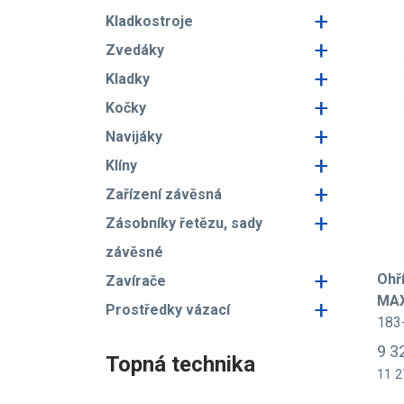
+
Kladkostroje
+
Zvedáky
+
Kladky
+
Kočky
+
Navijáky
+
Klíny
+
Zařízení závěsná
+
Zásobníky řetězu, sady
závěsné
+
Ohř
Zavírače
MA
+
Prostředky vázací
183
9 3
Topná technika
11 2