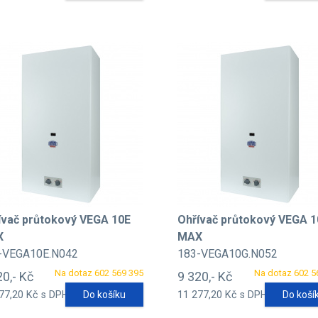
ívač průtokový VEGA 10E
Ohřívač průtokový VEGA 
X
MAX
-VEGA10E.N042
183-VEGA10G.N052
Na dotaz 602 569 395
Na dotaz 602 5
20,- Kč
9 320,- Kč
77,20 Kč s DPH
Do košíku
11 277,20 Kč s DPH
Do koší