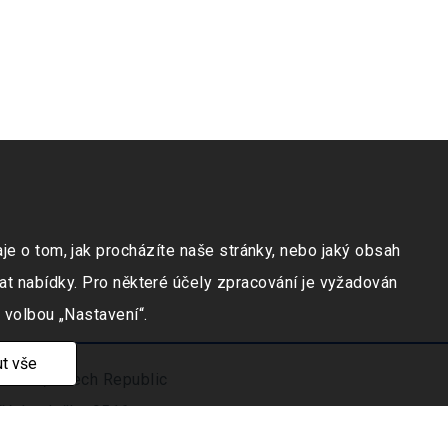
e o tom, jak procházíte naše stránky, nebo jaký obsah
at nabídky. Pro některé účely zpracování je vyžadován
 volbou „Nastavení“.
t vše
ravicí, Czech Republic
číslo vložky 9516