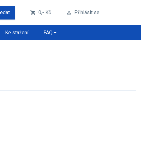
ledat
0,- Kč
Přihlásit se
shopping_cart
perm_identity
Ke stažení
FAQ