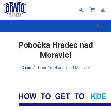
search
shopping_cart
perm_identity
Pobočka Hradec nad
Moravicí
O nás
/
Pobočka Hradec nad Moravicí