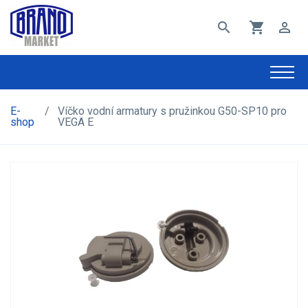
search
shopping_cart
perm_identity
E-
/
Víčko vodní armatury s pružinkou G50-SP10 pro
shop
VEGA E