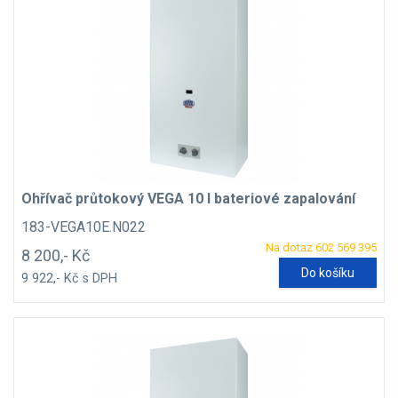
Ohřívač průtokový VEGA 10 l bateriové zapalování
183-VEGA10E.N022
Na dotaz 602 569 395
8 200,- Kč
Do košíku
9 922,- Kč s DPH