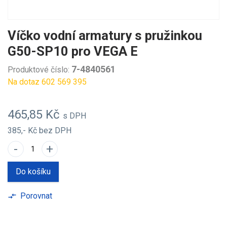
Víčko vodní armatury s pružinkou
G50-SP10 pro VEGA E
7-4840561
Produktové číslo:
Na dotaz 602 569 395
465,85 Kč
s DPH
385,- Kč
bez DPH
-
+
Do košíku
Porovnat
compare_arrows