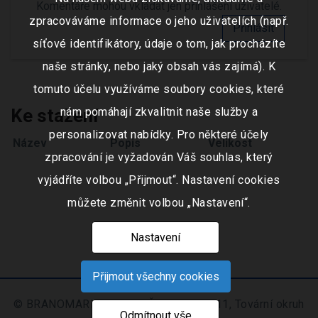
Komentáře mohou vkládat jen přihlášení uživatelé.
zpracováváme informace o jeho uživatelích (např.
Přihlásit
síťové identifikátory, údaje o tom, jak procházíte
naše stránky, nebo jaký obsah vás zajímá). K
tomuto účelu využíváme soubory cookies, které
Ke stažení
nám pomáhají zkvalitnit naše služby a
personalizovat nabídky. Pro některé účely
Název
Popis
Velikost
zpracování je vyžadován Váš souhlas, který
vyjádříte volbou „Přijmout“. Nastavení cookies
můžete změnit volbou „Nastavení“.
Nastavení
Přijmout všechny cookies
© BRANOMARKET s.r.o., IČO: 253 51 311, Tovární okruh
Odmítnout vše