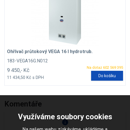
Ohřívač průtokový VEGA 16 l hydrotrub.
183-VEGA16G.N012
Na dotaz 602 569 395
9 450,- Kč
Do košíku
11 434,50 Kč s DPH
Komentáře
Využíváme soubory cookies
info
Na našem webu získáváme, ukládáme a