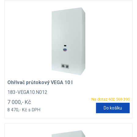
Ohřívač průtokový VEGA 10 l
183-VEGA10.N012
Na dotaz 602 569 395
7 000,- Kč
Do košíku
8 470,- Kč s DPH