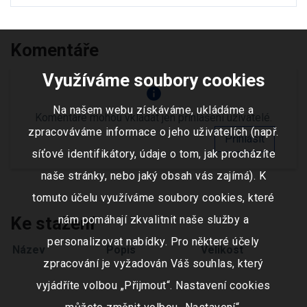
Komentáře
Využíváme soubory cookies
info
Na našem webu získáváme, ukládáme a
Komentáře mohou vkládat jen přihlášení uživatelé.
zpracováváme informace o jeho uživatelích (např.
Přihlásit
síťové identifikátory, údaje o tom, jak procházíte
naše stránky, nebo jaký obsah vás zajímá). K
tomuto účelu využíváme soubory cookies, které
Ke stažení
nám pomáhají zkvalitnit naše služby a
personalizovat nabídky. Pro některé účely
Název
Popis
Velikost
zpracování je vyžadován Váš souhlas, který
vyjádříte volbou „Přijmout“. Nastavení cookies