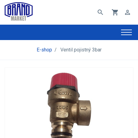
search
shopping_cart
perm_identity
E-shop
/
Ventil pojistný 3bar