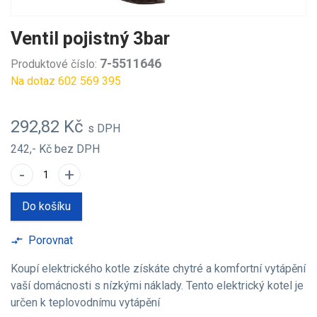
Ventil pojistný 3bar
7-5511646
Produktové číslo:
Na dotaz 602 569 395
292,82 Kč
s DPH
242,- Kč
bez DPH
-
+
Do košíku
Porovnat
compare_arrows
Koupí elektrického kotle získáte chytré a komfortní vytápění
vaší domácnosti s nízkými náklady. Tento elektrický kotel je
určen k teplovodnímu vytápění