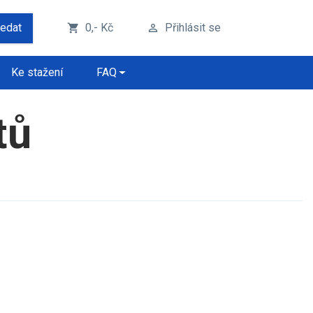
ledat
0,- Kč
Přihlásit se
shopping_cart
perm_identity
Ke stažení
FAQ
tů