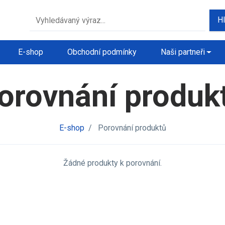
H
E-shop
Obchodní podmínky
Naši partneři
orovnání produk
E-shop
/
Porovnání produktů
Žádné produkty k porovnání.