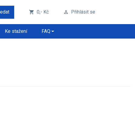
ledat
0,- Kč
Přihlásit se
shopping_cart
perm_identity
Ke stažení
FAQ