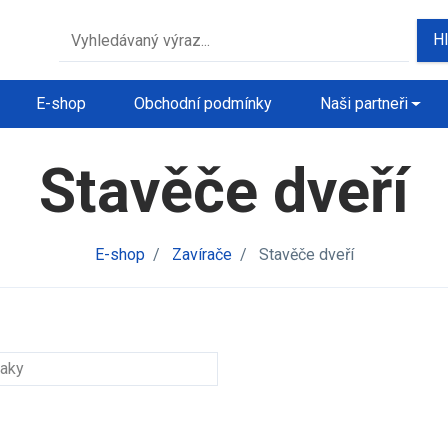
H
E-shop
Obchodní podmínky
Naši partneři
Stavěče dveří
E-shop
/
Zavírače
/
Stavěče dveří
naky