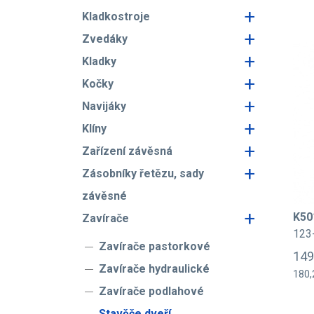
+
Kladkostroje
+
Zvedáky
+
Kladky
+
Kočky
+
Navijáky
+
Klíny
+
Zařízení závěsná
+
Zásobníky řetězu, sady
závěsné
+
K50
Zavírače
123
Zavírače pastorkové
149
Zavírače hydraulické
180,
Zavírače podlahové
Stavěče dveří