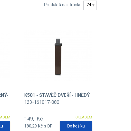
Produktů na stránku:
24
RNÝ-
K501 - STAVĚČ DVEŘÍ - HNĚDÝ
123-161017-080
LADEM
SKLADEM
149,- Kč
ku
180,29 Kč s DPH
Do košíku