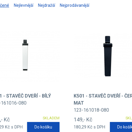
učené
Nejlevnější
Nejdražší
Nejprodávanější
1 - STAVĚČ DVEŘÍ - BÍLÝ
K501 - STAVĚČ DVEŘÍ - ČE
-161016-080
MAT
123-161018-080
SKLADEM
SK
,- Kč
149,- Kč
29 Kč s DPH
Do košíku
180,29 Kč s DPH
Do koší