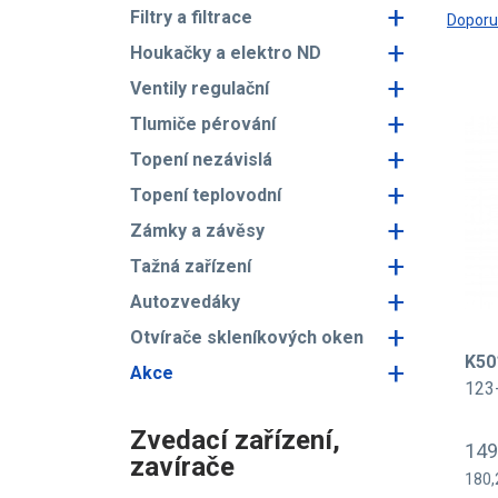
+
Filtry a filtrace
Dopor
+
Houkačky a elektro ND
+
Ventily regulační
+
Tlumiče pérování
+
Topení nezávislá
+
Topení teplovodní
+
Zámky a závěsy
+
Tažná zařízení
+
Autozvedáky
+
Otvírače skleníkových oken
K50
+
Akce
123
Zvedací zařízení,
149
zavírače
180,