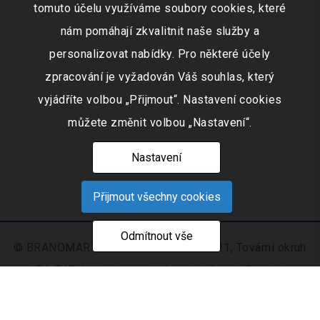
tomuto účelu využíváme soubory cookies, které
nám pomáhají zkvalitnit naše služby a
personalizovat nabídky. Pro některé účely
zpracování je vyžadován Váš souhlas, který
vyjádříte volbou „Přijmout“. Nastavení cookies
můžete změnit volbou „Nastavení“.
Nastavení
Přijmout všechny cookies
Odmítnout vše
© BRANOMARKET s.r.o., IČO: 253 51 311, Tovární okruh
674, 747 41 Hradec nad Moravicí, Czech Republic
Zapsaná v obchodním rejstříku vedeném Krajským
soudem v Ostravě oddíl C, číslo vložky 9516