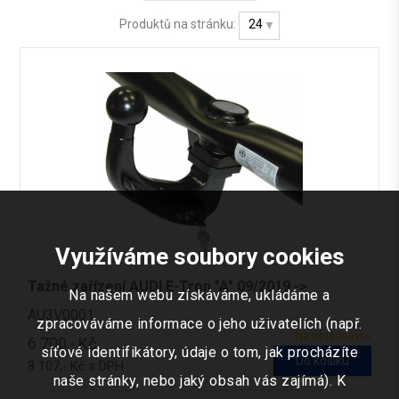
Produktů na stránku:
24
Využíváme soubory cookies
Tažné zařízení AUDI E-Tron "A" 09/2019 ->
Na našem webu získáváme, ukládáme a
AU3V0001
zpracováváme informace o jeho uživatelích (např.
Na objednávku
6 700,- Kč
síťové identifikátory, údaje o tom, jak procházíte
Do košíku
8 107,- Kč s DPH
naše stránky, nebo jaký obsah vás zajímá). K