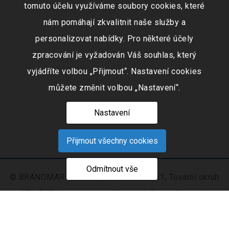
tomuto účelu využíváme soubory cookies, které
nám pomáhají zkvalitnit naše služby a
personalizovat nabídky. Pro některé účely
zpracování je vyžadován Váš souhlas, který
vyjádříte volbou „Přijmout“. Nastavení cookies
můžete změnit volbou „Nastavení“.
Nastavení
Přijmout všechny cookies
Odmítnout vše
© BRANOMARKET s.r.o., IČO: 253 51 311, Tovární okruh
674, 747 41 Hradec nad Moravicí, Czech Republic
Zapsaná v obchodním rejstříku vedeném Krajským
soudem v Ostravě oddíl C, číslo vložky 9516