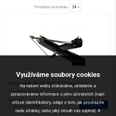
Produktů na stránku:
24
Využíváme soubory cookies
Autozvedák GH 567 W07 VW Transporter
Na našem webu získáváme, ukládáme a
114-316220-010
zpracováváme informace o jeho uživatelích (např.
Na objednávku
980,- Kč
síťové identifikátory, údaje o tom, jak procházíte
Do košíku
1 185,80 Kč s DPH
naše stránky, nebo jaký obsah vás zajímá). K