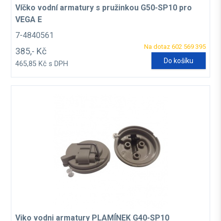
Víčko vodní armatury s pružinkou G50-SP10 pro
VEGA E
7-4840561
Na dotaz 602 569 395
385,- Kč
Do košíku
465,85 Kč s DPH
Viko vodni armatury PLAMÍNEK G40-SP10