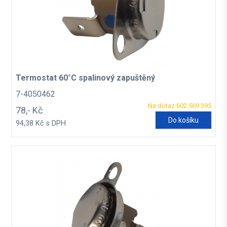
Termostat 60°C spalinový zapuštěný
7-4050462
Na dotaz 602 569 395
78,- Kč
Do košíku
94,38 Kč s DPH