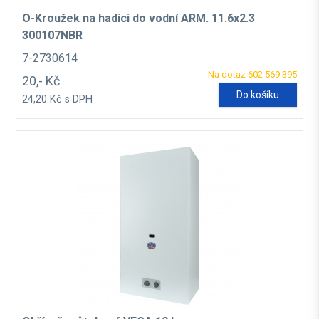
O-Kroužek na hadici do vodní ARM. 11.6x2.3
300107NBR
7-2730614
Na dotaz 602 569 395
20,- Kč
Do košíku
24,20 Kč s DPH