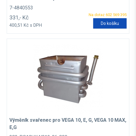
7-4840553
Na dotaz 602 569 395
331,- Kč
Do košíku
400,51 Kč s DPH
Výměník svařenec pro VEGA 10, E, G, VEGA 10 MAX,
E,G