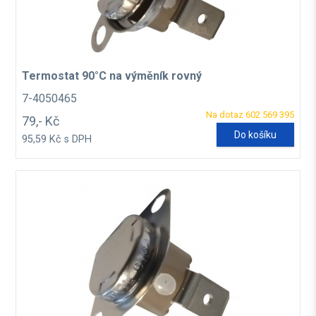
Termostat 90°C na výměník rovný
7-4050465
Na dotaz 602 569 395
79,- Kč
Do košíku
95,59 Kč s DPH