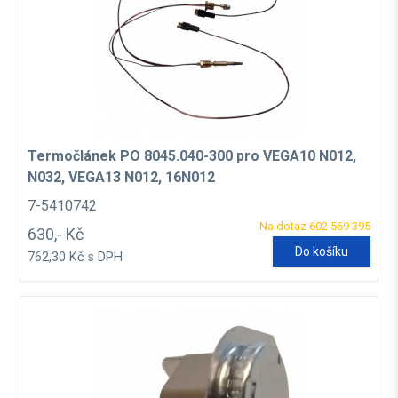
Termočlánek PO 8045.040-300 pro VEGA10 N012,
N032, VEGA13 N012, 16N012
7-5410742
Na dotaz 602 569 395
630,- Kč
Do košíku
762,30 Kč s DPH