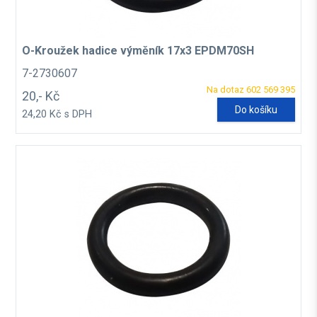
O-Kroužek hadice výměník 17x3 EPDM70SH
7-2730607
Na dotaz 602 569 395
20,- Kč
Do košíku
24,20 Kč s DPH