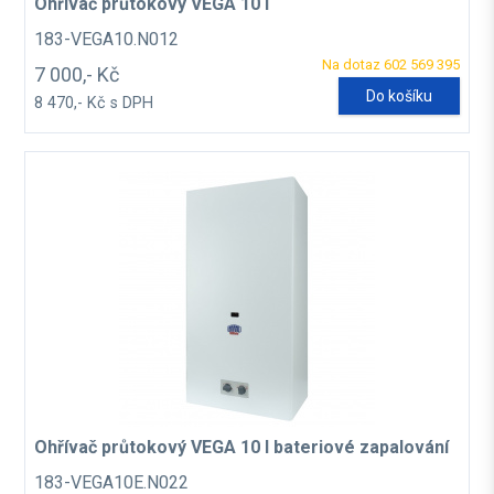
Ohřívač průtokový VEGA 10 l
183-VEGA10.N012
Na dotaz 602 569 395
7 000,- Kč
Do košíku
8 470,- Kč s DPH
Ohřívač průtokový VEGA 10 l bateriové zapalování
183-VEGA10E.N022