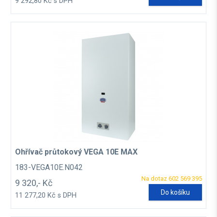
9 292,80 Kč s DPH
Ohřívač průtokový VEGA 10E MAX
183-VEGA10E.N042
Na dotaz 602 569 395
9 320,- Kč
Do košíku
11 277,20 Kč s DPH