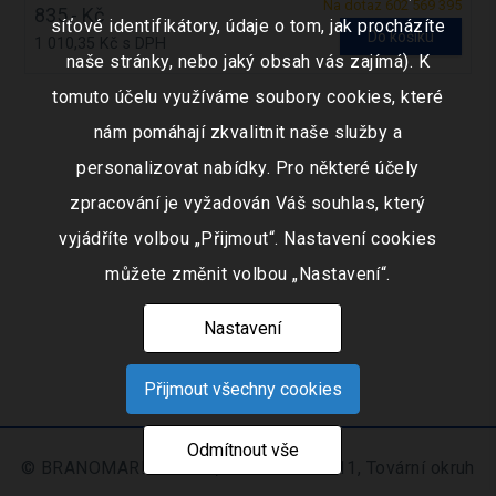
Na dotaz 602 569 395
835,- Kč
síťové identifikátory, údaje o tom, jak procházíte
Do košíku
1 010,35 Kč s DPH
naše stránky, nebo jaký obsah vás zajímá). K
tomuto účelu využíváme soubory cookies, které
nám pomáhají zkvalitnit naše služby a
personalizovat nabídky. Pro některé účely
zpracování je vyžadován Váš souhlas, který
vyjádříte volbou „Přijmout“. Nastavení cookies
můžete změnit volbou „Nastavení“.
Nastavení
Přijmout všechny cookies
Odmítnout vše
© BRANOMARKET s.r.o., IČO: 253 51 311, Tovární okruh