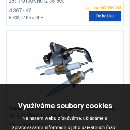
283-PO10UK.N012-06-800
Na dotaz 602 569 395
4 387,- Kč
Do košíku
5 308,27 Kč s DPH
Využíváme soubory cookies
Zapalováček bateriový komplet pro VEGA 10, 13,
16, E, G, VEGA 10 MAX, E, G
Na našem webu získáváme, ukládáme a
283-VEGA10.N022-02-820
zpracováváme informace o jeho uživatelích (např.