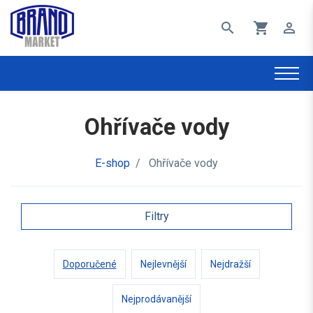
search
shopping_cart
perm_identity
Ohřívače vody
E-shop
/
Ohřívače vody
Filtry
Doporučené
Nejlevnější
Nejdražší
Nejprodávanější