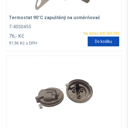
Termostat 90°C zapuštěný na usměrňovač
7-4050455
Na dotaz 602 569 395
76,- Kč
Do košíku
91,96 Kč s DPH