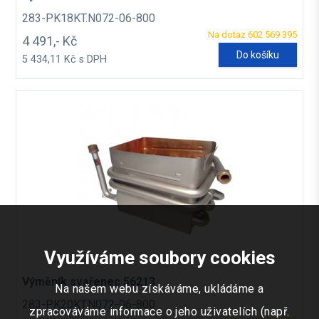
283-PK18KT.N072-06-800
Na dotaz 602 569 395
4 491,- Kč
Do košíku
5 434,11 Kč s DPH
Využíváme soubory cookies
Výměník svařenec 56213
Na našem webu získáváme, ukládáme a
283-PK20KT.N072-06-800
zpracováváme informace o jeho uživatelích (např.