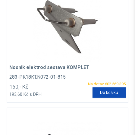
Nosnik elektrod sestava KOMPLET
283-PK18KT.N072-01-815
Na dotaz 602 569 395
160,- Kč
Do košíku
193,60 Kč s DPH