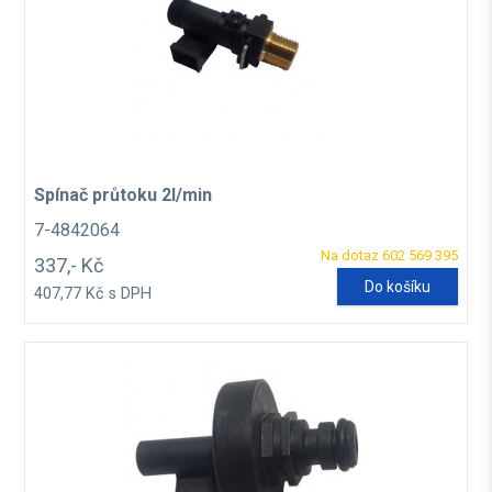
Spínač průtoku 2l/min
7-4842064
Na dotaz 602 569 395
337,- Kč
Do košíku
407,77 Kč s DPH