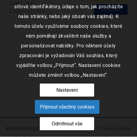
Na dotaz 602 569 395
4 591,- Kč
síťové identifikátory, údaje o tom, jak procházíte
Do košíku
5 555,11 Kč s DPH
naše stránky, nebo jaký obsah vás zajímá). K
tomuto účelu využíváme soubory cookies, které
nám pomáhají zkvalitnit naše služby a
personalizovat nabídky. Pro některé účely
zpracování je vyžadován Váš souhlas, který
vyjádříte volbou „Přijmout“. Nastavení cookies
můžete změnit volbou „Nastavení“.
Nastavení
Přijmout všechny cookies
Odmítnout vše
© BRANOMARKET s.r.o., IČO: 253 51 311, Tovární okruh