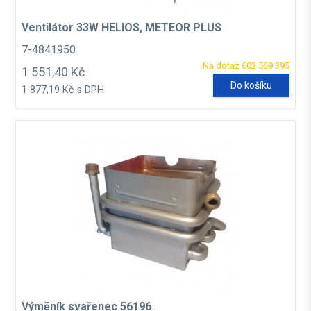
Ventilátor 33W HELIOS, METEOR PLUS
7-4841950
Na dotaz 602 569 395
1 551,40 Kč
Do košíku
1 877,19 Kč s DPH
Výměník svařenec 56196