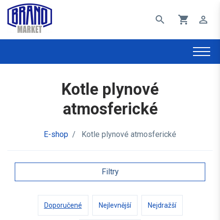
search
shopping_cart
perm_identity
Kotle plynové
atmosferické
E-shop
/
Kotle plynové atmosferické
Filtry
Doporučené
Nejlevnější
Nejdražší