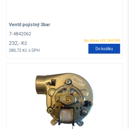
Ventil pojistný 3bar
7-4842062
Na dotaz 602 569 395
232,- Kč
Do košíku
280,72 Kč s DPH