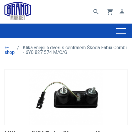
search
shopping_cart
perm_identity
E-
/
Klika vnější 5.dveří s centrálem Škoda Fabia Combi
shop
- 6Y0 827 574 M/C/G