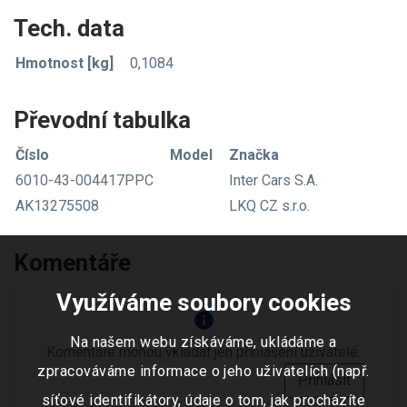
Tech. data
Hmotnost [kg]
0,1084
Převodní tabulka
Číslo
Model
Značka
6010-43-004417PPC
Inter Cars S.A.
AK13275508
LKQ CZ s.r.o.
Komentáře
Využíváme soubory cookies
info
Na našem webu získáváme, ukládáme a
Komentáře mohou vkládat jen přihlášení uživatelé.
zpracováváme informace o jeho uživatelích (např.
Přihlásit
síťové identifikátory, údaje o tom, jak procházíte