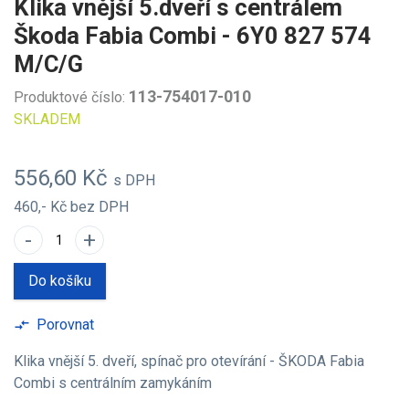
Klika vnější 5.dveří s centrálem
Škoda Fabia Combi - 6Y0 827 574
M/C/G
113-754017-010
Produktové číslo:
SKLADEM
556,60 Kč
s DPH
460,- Kč
bez DPH
-
+
Do košíku
Porovnat
compare_arrows
Klika vnější 5. dveří, spínač pro otevírání - ŠKODA Fabia
Combi s centrálním zamykáním