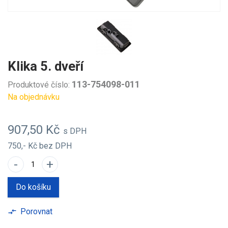
Klika 5. dveří
113-754098-011
Produktové číslo:
Na objednávku
907,50 Kč
s DPH
750,- Kč
bez DPH
-
+
Do košíku
Porovnat
compare_arrows