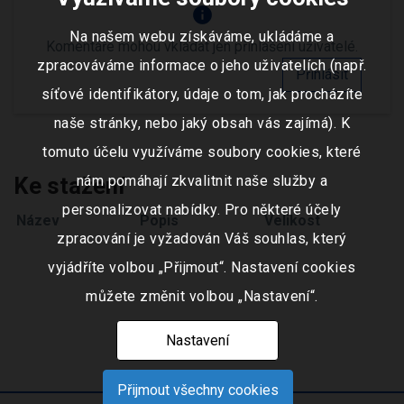
info
Na našem webu získáváme, ukládáme a
Komentáře mohou vkládat jen přihlášení uživatelé.
zpracováváme informace o jeho uživatelích (např.
Přihlásit
síťové identifikátory, údaje o tom, jak procházíte
naše stránky, nebo jaký obsah vás zajímá). K
tomuto účelu využíváme soubory cookies, které
Ke stažení
nám pomáhají zkvalitnit naše služby a
personalizovat nabídky. Pro některé účely
Název
Popis
Velikost
zpracování je vyžadován Váš souhlas, který
vyjádříte volbou „Přijmout“. Nastavení cookies
můžete změnit volbou „Nastavení“.
Nastavení
Přijmout všechny cookies