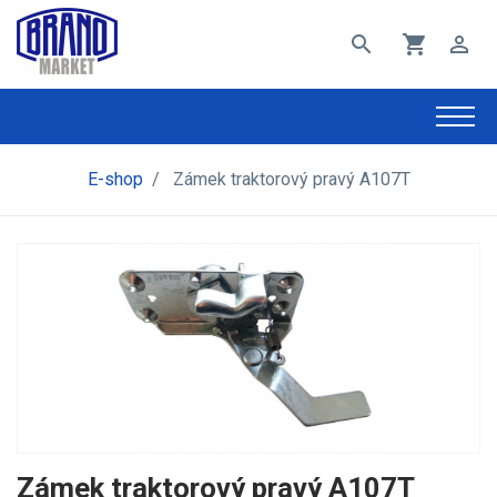
search
shopping_cart
perm_identity
E-shop
/
Zámek traktorový pravý A107T
Zámek traktorový pravý A107T