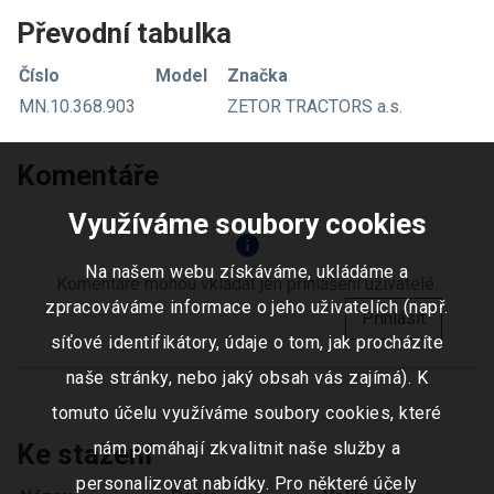
Převodní tabulka
Číslo
Model
Značka
MN.10.368.903
ZETOR TRACTORS a.s.
Komentáře
Využíváme soubory cookies
info
Na našem webu získáváme, ukládáme a
Komentáře mohou vkládat jen přihlášení uživatelé.
zpracováváme informace o jeho uživatelích (např.
Přihlásit
síťové identifikátory, údaje o tom, jak procházíte
naše stránky, nebo jaký obsah vás zajímá). K
tomuto účelu využíváme soubory cookies, které
Ke stažení
nám pomáhají zkvalitnit naše služby a
personalizovat nabídky. Pro některé účely