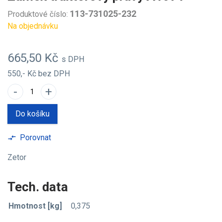
113-731025-232
Produktové číslo:
Na objednávku
665,50 Kč
s DPH
550,- Kč
bez DPH
-
+
Do košíku
Porovnat
compare_arrows
Zetor
Tech. data
Hmotnost [kg]
0,375