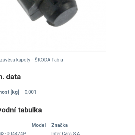
 závěsu kapoty - ŠKODA Fabia
. data
ost [kg]
0,001
vodní tabulka
Model
Značka
43-004424P
Inter Cars S.A.