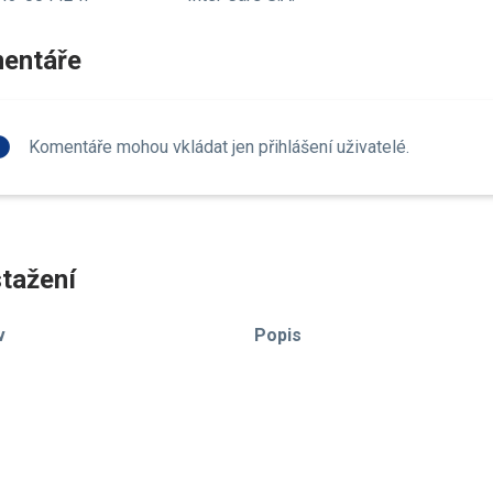
entáře
fo
Komentáře mohou vkládat jen přihlášení uživatelé.
tažení
v
Popis