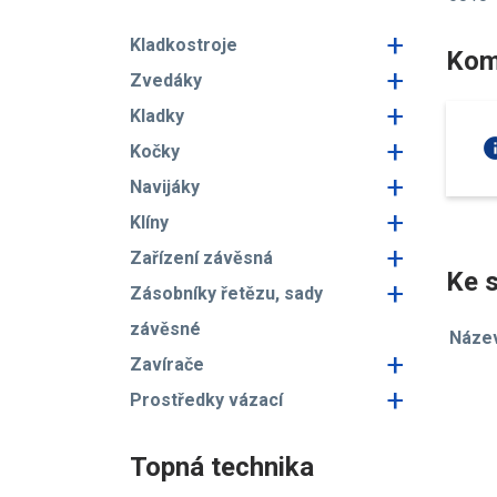
+
Kladkostroje
Kom
+
Zvedáky
+
Kladky
+
in
Kočky
+
Navijáky
+
Klíny
+
Zařízení závěsná
Ke s
+
Zásobníky řetězu, sady
závěsné
Náze
+
Zavírače
+
Prostředky vázací
Topná technika