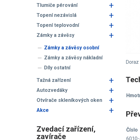
+
Tlumiče pérování
+
Topení nezávislá
+
Topení teplovodní
+
Zámky a závěsy
Zámky a závěsy osobní
Zámky a závěsy nákladní
Doraz
Díly ostatní
+
Tech
Tažná zařízení
+
Autozvedáky
Hmotn
+
Otvírače skleníkových oken
+
Akce
Pře
Zvedací zařízení,
Číslo
zavírače
6010-