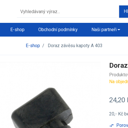
H
E-shop
Obchodní podmínky
Naši partneři
E-shop
/
Doraz závěsu kapoty A 403
Doraz
Produkto
Na objed
24,20
20,- Kč
b
Porov
compare_arrows