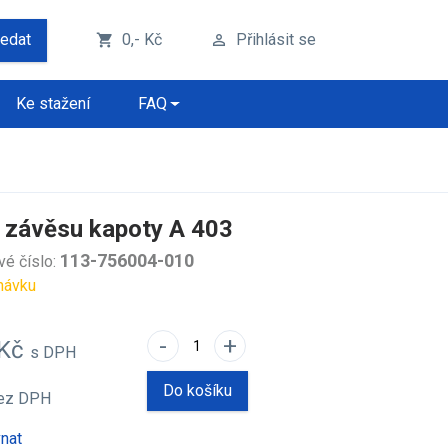
ledat
0,- Kč
Přihlásit se
shopping_cart
perm_identity
Ke stažení
FAQ
 závěsu kapoty A 403
113-756004-010
vé číslo:
návku
-
+
 Kč
s DPH
Do košíku
ez DPH
nat