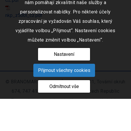
CZ.pdf
nám pomáhají zkvalitnit naše služby a
155.3 kB
personalizovat nabídky. Pro některé účely
nkp_z500l_cz.pdf
zpracování je vyžadován Váš souhlas, který
vyjádříte volbou „Přijmout“. Nastavení cookies
můžete změnit volbou „Nastavení“.
Nastavení
Přijmout všechny cookies
© BRANOMARKET s.r.o., IČO: 253 51 311, Tovární okruh
Odmítnout vše
674, 747 41 Hradec nad Moravicí, Czech Republic
Zapsaná v obchodním rejstříku vedeném Krajským
soudem v Ostravě oddíl C, číslo vložky 9516
Nastavení
Mapa
© 2021 - 2026 CIS s. r.
|
cookies
stránek
o.