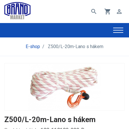
search
shopping_cart
perm_identity
E-shop
/
Z500/L-20m-Lano s hákem
Z500/L-20m-Lano s hákem