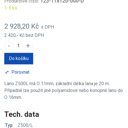
123-118120-000-D
Produktové číslo:
1-5 ks
2 928,20 Kč
s DPH
2 420,- Kč
bez DPH
-
+
Do košíku
Porovnat
compare_arrows
Lano Z500L má O 11mm, základní délka lana je 20 m.
Případně lze použít jiné polyamidové nebo konopné lano do
O 16mm.
Tech. data
Typ
Z500/L