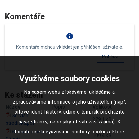
Komentáře
info
Komentáře mohou vkládat jen přihlášení uživatelé.
Přihlásit
Využíváme soubory cookies
Na našem webu získáváme, ukládáme a
Ke stažení
zpracováváme informace o jeho uživatelích (např.
Název
Popis
Velikost
síťové identifikátory, údaje o tom, jak procházíte
Servisni
279.1 kB
naše stránky, nebo jaký obsah vás zajímá). K
strediska.pdf
Seznam prodejcu
tomuto účelu využíváme soubory cookies, které
109.4 kB