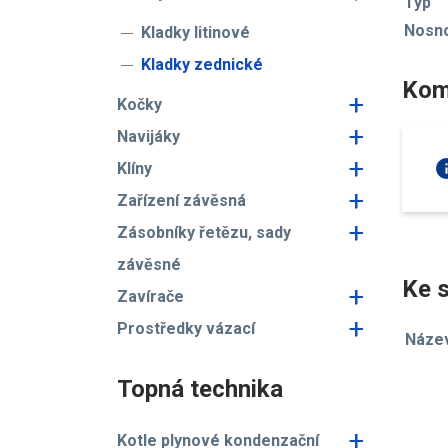
Typ
Nosn
Kladky litinové
Kladky zednické
Kom
+
Kočky
+
Navijáky
+
in
Klíny
+
Zařízení závěsná
+
Zásobníky řetězu, sady
závěsné
Ke s
+
Zavírače
+
Prostředky vázací
Náze
Topná technika
+
Kotle plynové kondenzační