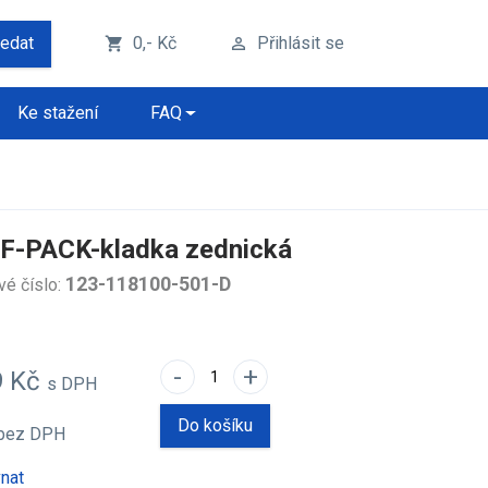
ledat
0,- Kč
Přihlásit se
shopping_cart
perm_identity
Ke stažení
FAQ
F-PACK-kladka zednická
123-118100-501-D
vé číslo:
-
+
9 Kč
s DPH
Do košíku
bez DPH
nat