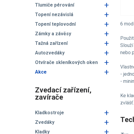
+
Tlumiče pérování
+
Topení nezávislá
+
6 modi
Topení teplovodní
+
Zámky a závěsy
Použití
+
Tažná zařízení
Slouží
+
nebo 
Autozvedáky
+
Otvírače skleníkových oken
Vlastn
+
Akce
- jedn
- mini
Zvedací zařízení,
Ke kla
zavírače
zvlášť.
+
Kladkostroje
Tech
+
Zvedáky
+
Kladky