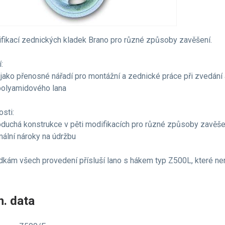
fikací zednických kladek Brano pro různé způsoby zavěšení.
:
 jako přenosné nářadí pro montážní a zednické práce při zvedání
polyamidového lana
osti:
oduchá konstrukce v pěti modifikacích pro různé způsoby zavěše
mální nároky na údržbu
dkám všech provedení přísluší lano s hákem typ Z500L, které není
. data