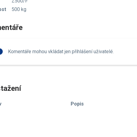
Z500/F
ost
500 kg
entáře
fo
Komentáře mohou vkládat jen přihlášení uživatelé.
tažení
v
Popis