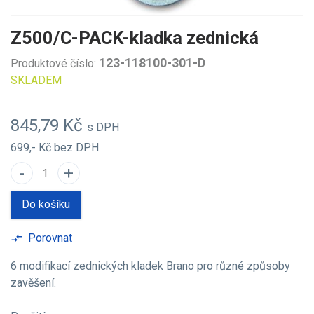
Z500/C-PACK-kladka zednická
123-118100-301-D
Produktové číslo:
SKLADEM
845,79 Kč
s DPH
699,- Kč
bez DPH
-
+
Do košíku
Porovnat
compare_arrows
6 modifikací zednických kladek Brano pro různé způsoby
zavěšení.