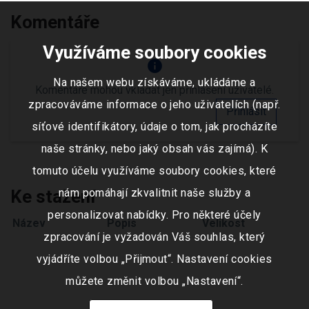
Komentáře
Využíváme soubory cookies
info
Na našem webu získáváme, ukládáme a
Komentáře mohou vkládat jen přihlášení uživatelé.
zpracováváme informace o jeho uživatelích (např.
Přihlásit
síťové identifikátory, údaje o tom, jak procházíte
naše stránky, nebo jaký obsah vás zajímá). K
tomuto účelu využíváme soubory cookies, které
Ke stažení
nám pomáhají zkvalitnit naše služby a
personalizovat nabídky. Pro některé účely
Název
Popis
Velikost
zpracování je vyžadován Váš souhlas, který
vyjádříte volbou „Přijmout“. Nastavení cookies
můžete změnit volbou „Nastavení“.