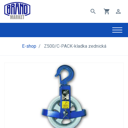
search
shopping_cart
perm_identity
E-shop
/
Z500/C-PACK-kladka zednická