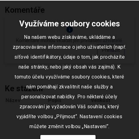
Komentáře
Využíváme soubory cookies
info
Na našem webu získáváme, ukládáme a
Komentáře mohou vkládat jen přihlášení uživatelé.
zpracováváme informace o jeho uživatelích (např.
Přihlásit
síťové identifikátory, údaje o tom, jak procházíte
naše stránky, nebo jaký obsah vás zajímá). K
tomuto účelu využíváme soubory cookies, které
Ke stažení
nám pomáhají zkvalitnit naše služby a
personalizovat nabídky. Pro některé účely
Název
Popis
Velikost
zpracování je vyžadován Váš souhlas, který
vyjádříte volbou „Přijmout“. Nastavení cookies
můžete změnit volbou „Nastavení“.