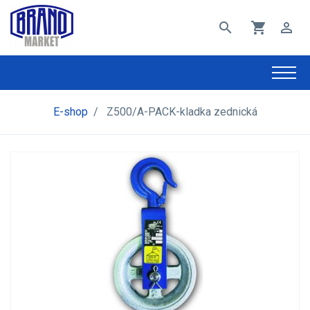
search
shopping_cart
perm_identity
E-shop
/
Z500/A-PACK-kladka zednická