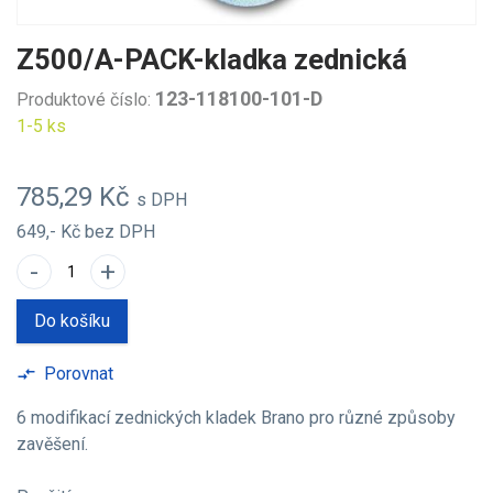
Z500/A-PACK-kladka zednická
123-118100-101-D
Produktové číslo:
1-5 ks
785,29 Kč
s DPH
649,- Kč
bez DPH
-
+
Do košíku
Porovnat
compare_arrows
6 modifikací zednických kladek Brano pro různé způsoby
zavěšení.