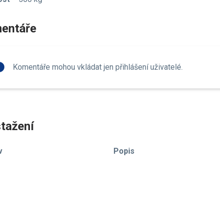
entáře
fo
Komentáře mohou vkládat jen přihlášení uživatelé.
tažení
v
Popis