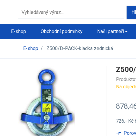
H
E-shop
Obchodní podmínky
Naši partneři
E-shop
/
Z500/D-PACK-kladka zednická
Z500/
Produkto
Na objed
878,4
726,- Kč
Porov
compare_arrows