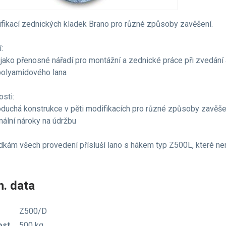
fikací zednických kladek Brano pro různé způsoby zavěšení.
:
 jako přenosné nářadí pro montážní a zednické práce při zvedání
polyamidového lana
osti:
oduchá konstrukce v pěti modifikacích pro různé způsoby zavěše
mální nároky na údržbu
dkám všech provedení přísluší lano s hákem typ Z500L, které není
. data
Z500/D
ost
500 kg