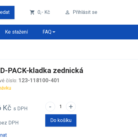
ledat
0,- Kč
Přihlásit se
shopping_cart
perm_identity
Ke stažení
FAQ
D-PACK-kladka zednická
123-118100-401
vé číslo:
návku
-
+
6 Kč
s DPH
Do košíku
bez DPH
nat