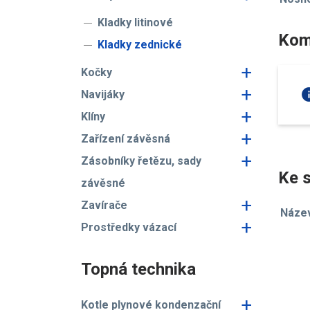
Kladky litinové
Kom
Kladky zednické
+
Kočky
+
in
Navijáky
+
Klíny
+
Zařízení závěsná
+
Zásobníky řetězu, sady
Ke s
závěsné
+
Zavírače
Náze
+
Prostředky vázací
Topná technika
+
Kotle plynové kondenzační