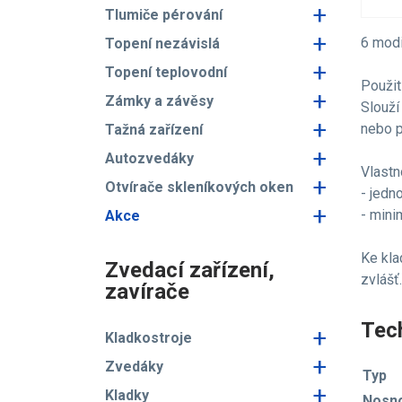
+
Tlumiče pérování
+
6 modi
Topení nezávislá
+
Topení teplovodní
Použití
+
Zámky a závěsy
Slouží
+
nebo 
Tažná zařízení
+
Autozvedáky
Vlastn
+
Otvírače skleníkových oken
- jedn
+
- mini
Akce
Ke kla
Zvedací zařízení,
zvlášť.
zavírače
Tech
+
Kladkostroje
+
Zvedáky
Typ
+
Kladky
Nosn