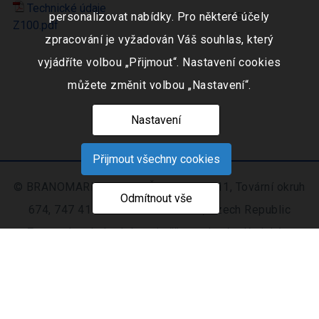
Technické údaje
personalizovat nabídky. Pro některé účely
164.5 kB
Z100.pdf
zpracování je vyžadován Váš souhlas, který
vyjádříte volbou „Přijmout“. Nastavení cookies
můžete změnit volbou „Nastavení“.
Nastavení
Přijmout všechny cookies
© BRANOMARKET s.r.o., IČO: 253 51 311, Tovární okruh
Odmítnout vše
674, 747 41 Hradec nad Moravicí, Czech Republic
Zapsaná v obchodním rejstříku vedeném Krajským
soudem v Ostravě oddíl C, číslo vložky 9516
Nastavení
Mapa
© 2021 - 2026 CIS s. r.
|
cookies
stránek
o.