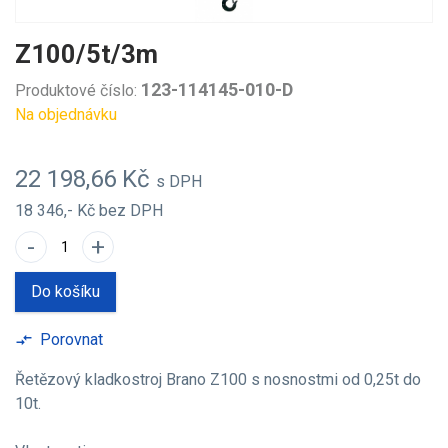
Z100/5t/3m
123-114145-010-D
Produktové číslo:
Na objednávku
22 198,66 Kč
s DPH
18 346,- Kč
bez DPH
-
+
Do košíku
Porovnat
compare_arrows
Řetězový kladkostroj Brano Z100 s nosnostmi od 0,25t do
10t.