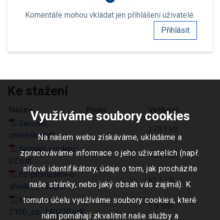
Komentáře mohou vkládat jen přihlášení uživatelé.
Přihlásit
Ke stažení
Název
Popis
Velikost
Využíváme soubory cookies
Servisni
279.1 kB
strediska.pdf
Na našem webu získáváme, ukládáme a
Seznam prodejcu
zpracováváme informace o jeho uživatelích (např.
109.4 kB
CZ.pdf
síťové identifikátory, údaje o tom, jak procházíte
ES-prohlaseni-o-
92.1 kB
naše stránky, nebo jaký obsah vás zajímá). K
shode_Z100.pdf
NKP-
tomuto účelu využíváme soubory cookies, které
1.5 MB
Z100_cz_140710.pdf
nám pomáhají zkvalitnit naše služby a