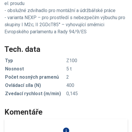
el. proudu
- obslužné zdvihadlo pro montážní a údržbářské práce
- varianta NEXP – pro prostředí s nebezpečím výbuchu pro
skupiny I M2c; II 2GDcT85° – vyhovující směrnici
Evropského parlamentu a Rady 94/9/ES
Tech. data
Typ
Z100
Nosnost
5 t
Počet nosných pramenů
2
Ovládací síla (N)
400
Zvedací rychlost (m/min)
0,145
Komentáře
info