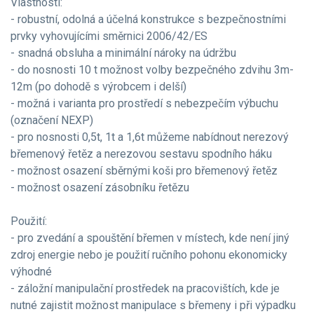
Vlastnosti:
- robustní, odolná a účelná konstrukce s bezpečnostními
prvky vyhovujícími směrnici 2006/42/ES
- snadná obsluha a minimální nároky na údržbu
- do nosnosti 10 t možnost volby bezpečného zdvihu 3m-
12m (po dohodě s výrobcem i delší)
- možná i varianta pro prostředí s nebezpečím výbuchu
(označení NEXP)
- pro nosnosti 0,5t, 1t a 1,6t můžeme nabídnout nerezový
břemenový řetěz a nerezovou sestavu spodního háku
- možnost osazení sběrnými koši pro břemenový řetěz
- možnost osazení zásobníku řetězu
Použití:
- pro zvedání a spouštění břemen v místech, kde není jiný
zdroj energie nebo je použití ručního pohonu ekonomicky
výhodné
- záložní manipulační prostředek na pracovištích, kde je
nutné zajistit možnost manipulace s břemeny i při výpadku