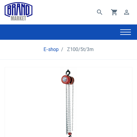
search
shopping_cart
perm_identity
E-shop
/
Z100/5t/3m