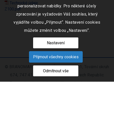
Technické údaje
personalizovat nabídky. Pro některé účely
164.5 kB
Z100.pdf
zpracování je vyžadován Váš souhlas, který
vyjádříte volbou „Přijmout“. Nastavení cookies
můžete změnit volbou „Nastavení“.
Nastavení
Přijmout všechny cookies
© BRANOMARKET s.r.o., IČO: 253 51 311, Tovární okruh
Odmítnout vše
674, 747 41 Hradec nad Moravicí, Czech Republic
Zapsaná v obchodním rejstříku vedeném Krajským
soudem v Ostravě oddíl C, číslo vložky 9516
Nastavení
Mapa
© 2021 - 2026 CIS s. r.
|
cookies
stránek
o.