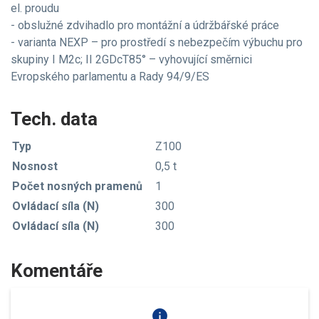
el. proudu
- obslužné zdvihadlo pro montážní a údržbářské práce
- varianta NEXP – pro prostředí s nebezpečím výbuchu pro
skupiny I M2c; II 2GDcT85° – vyhovující směrnici
Evropského parlamentu a Rady 94/9/ES
Tech. data
Typ
Z100
Nosnost
0,5 t
Počet nosných pramenů
1
Ovládací síla (N)
300
Ovládací síla (N)
300
Komentáře
info