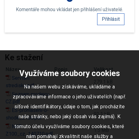
Komentáře mohou vkládat jen přihlášení uživatelé.
Přihlásit
Ke stažení
Název
Popis
Velikost
Využíváme soubory cookies
Servisni
279.1 kB
strediska.pdf
Na našem webu získáváme, ukládáme a
Seznam prodejcu
zpracováváme informace o jeho uživatelích (např.
109.4 kB
CZ.pdf
síťové identifikátory, údaje o tom, jak procházíte
ES-prohlaseni-o-
92.1 kB
naše stránky, nebo jaký obsah vás zajímá). K
shode_Z100.pdf
NKP-
tomuto účelu využíváme soubory cookies, které
1.5 MB
Z100_cz_140710.pdf
nám pomáhají zkvalitnit naše služby a