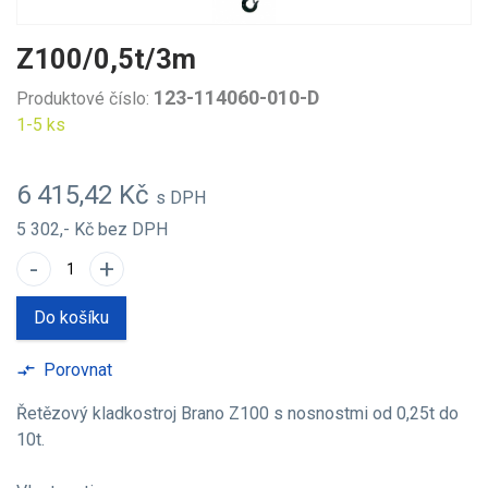
Z100/0,5t/3m
123-114060-010-D
Produktové číslo:
1-5 ks
6 415,42 Kč
s DPH
5 302,- Kč
bez DPH
-
+
Do košíku
Porovnat
compare_arrows
Řetězový kladkostroj Brano Z100 s nosnostmi od 0,25t do
10t.