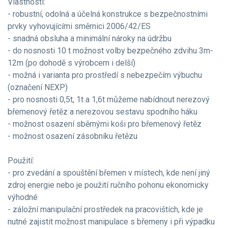
Vlastnosti:
- robustní, odolná a účelná konstrukce s bezpečnostními
prvky vyhovujícími směrnici 2006/42/ES
- snadná obsluha a minimální nároky na údržbu
- do nosnosti 10 t možnost volby bezpečného zdvihu 3m-
12m (po dohodě s výrobcem i delší)
- možná i varianta pro prostředí s nebezpečím výbuchu
(označení NEXP)
- pro nosnosti 0,5t, 1t a 1,6t můžeme nabídnout nerezový
břemenový řetěz a nerezovou sestavu spodního háku
- možnost osazení sběrnými koši pro břemenový řetěz
- možnost osazení zásobníku řetězu
Použití:
- pro zvedání a spouštění břemen v místech, kde není jiný
zdroj energie nebo je použití ručního pohonu ekonomicky
výhodné
- záložní manipulační prostředek na pracovištích, kde je
nutné zajistit možnost manipulace s břemeny i při výpadku