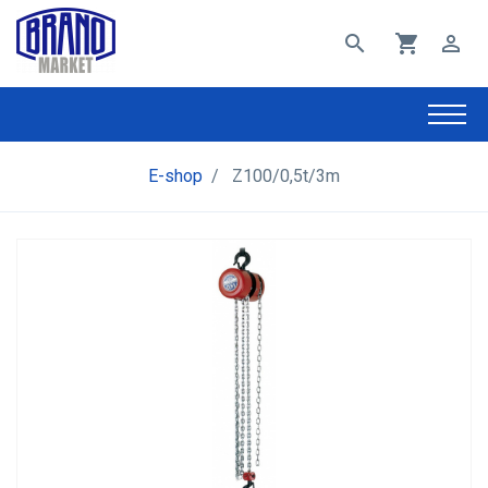
search
shopping_cart
perm_identity
E-shop
/
Z100/0,5t/3m