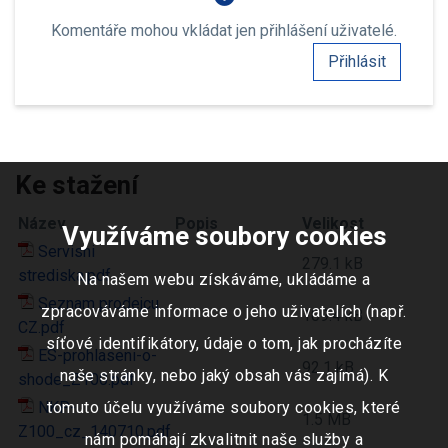
Komentáře mohou vkládat jen přihlášení uživatelé.
Přihlásit
Ke stažení
Název
Popis
Velikost
Využíváme soubory cookies
Servisni
279.1 kB
strediska.pdf
Na našem webu získáváme, ukládáme a
Seznam prodejcu
zpracováváme informace o jeho uživatelích (např.
109.4 kB
CZ.pdf
síťové identifikátory, údaje o tom, jak procházíte
ES-prohlaseni-o-
92.1 kB
naše stránky, nebo jaký obsah vás zajímá). K
shode_Z100.pdf
NKP-
tomuto účelu využíváme soubory cookies, které
1.5 MB
Z100_cz_140710.pdf
nám pomáhají zkvalitnit naše služby a