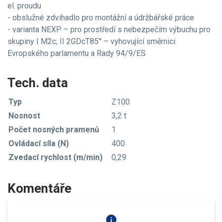
el. proudu
- obslužné zdvihadlo pro montážní a údržbářské práce
- varianta NEXP – pro prostředí s nebezpečím výbuchu pro
skupiny I M2c; II 2GDcT85° – vyhovující směrnici
Evropského parlamentu a Rady 94/9/ES
Tech. data
Typ
Z100
Nosnost
3,2 t
Počet nosných pramenů
1
Ovládací síla (N)
400
Zvedací rychlost (m/min)
0,29
Komentáře
info