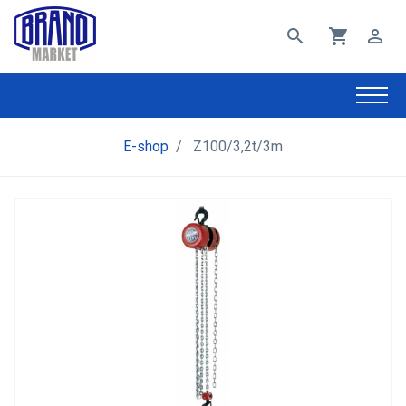
search
shopping_cart
perm_identity
E-shop
/
Z100/3,2t/3m