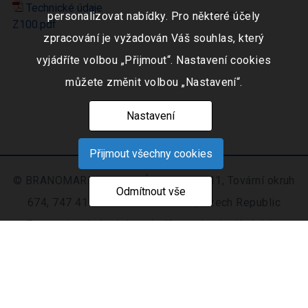
Technické údaje
personalizovat nabídky. Pro některé účely
164.5 kB
Z100.pdf
zpracování je vyžadován Váš souhlas, který
vyjádříte volbou „Přijmout“. Nastavení cookies
můžete změnit volbou „Nastavení“.
Nastavení
Přijmout všechny cookies
© BRANOMARKET s.r.o., IČO: 253 51 311, Tovární okruh
Odmítnout vše
674, 747 41 Hradec nad Moravicí, Czech Republic
Zapsaná v obchodním rejstříku vedeném Krajským
soudem v Ostravě oddíl C, číslo vložky 9516
Nastavení
Mapa
© 2021 - 2026 CIS s. r.
|
cookies
stránek
o.