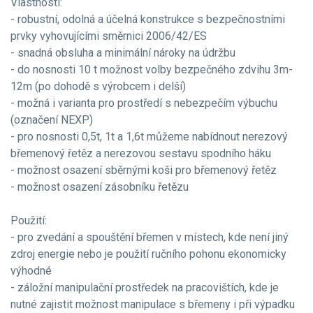
Vlastnosti:
- robustní, odolná a účelná konstrukce s bezpečnostními
prvky vyhovujícími směrnici 2006/42/ES
- snadná obsluha a minimální nároky na údržbu
- do nosnosti 10 t možnost volby bezpečného zdvihu 3m-
12m (po dohodě s výrobcem i delší)
- možná i varianta pro prostředí s nebezpečím výbuchu
(označení NEXP)
- pro nosnosti 0,5t, 1t a 1,6t můžeme nabídnout nerezový
břemenový řetěz a nerezovou sestavu spodního háku
- možnost osazení sběrnými koši pro břemenový řetěz
- možnost osazení zásobníku řetězu
Použití:
- pro zvedání a spouštění břemen v místech, kde není jiný
zdroj energie nebo je použití ručního pohonu ekonomicky
výhodné
- záložní manipulační prostředek na pracovištích, kde je
nutné zajistit možnost manipulace s břemeny i při výpadku