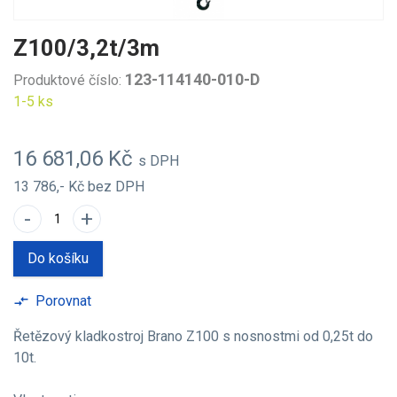
Z100/3,2t/3m
123-114140-010-D
Produktové číslo:
1-5 ks
16 681,06 Kč
s DPH
13 786,- Kč
bez DPH
-
+
Do košíku
Porovnat
compare_arrows
Řetězový kladkostroj Brano Z100 s nosnostmi od 0,25t do
10t.