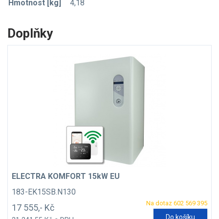
Hmotnost [kg]
4,18
Doplňky
ELECTRA KOMFORT 15kW EU
183-EK15SB.N130
Na dotaz 602 569 395
17 555,- Kč
Do košíku