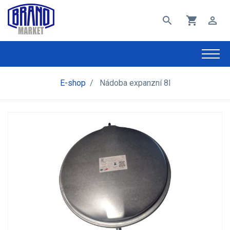
search
shopping_cart
perm_identity
E-shop
/
Nádoba expanzní 8l