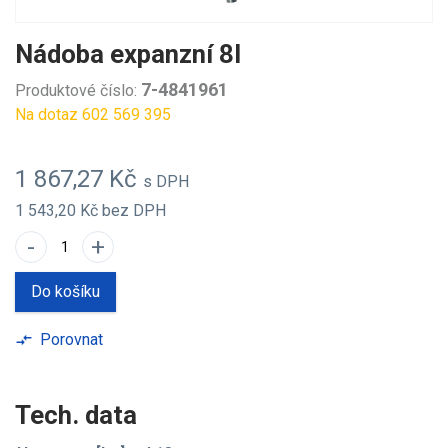
Nádoba expanzní 8l
7-4841961
Produktové číslo:
Na dotaz 602 569 395
1 867,27 Kč
s DPH
1 543,20 Kč
bez DPH
-
+
Do košíku
Porovnat
compare_arrows
Tech. data