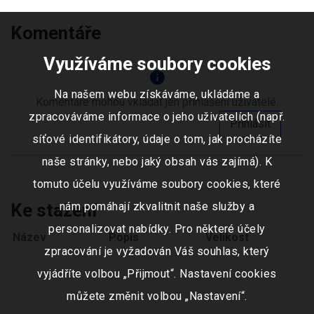
Komentáře
Využíváme soubory cookies
info
Na našem webu získáváme, ukládáme a
Komentáře mohou vkládat jen přihlášení uživatelé.
zpracováváme informace o jeho uživatelích (např.
Přihlásit
síťové identifikátory, údaje o tom, jak procházíte
naše stránky, nebo jaký obsah vás zajímá). K
tomuto účelu využíváme soubory cookies, které
Ke stažení
nám pomáhají zkvalitnit naše služby a
personalizovat nabídky. Pro některé účely
Název
Popis
Velikost
zpracování je vyžadován Váš souhlas, který
vyjádříte volbou „Přijmout“. Nastavení cookies
můžete změnit volbou „Nastavení“.