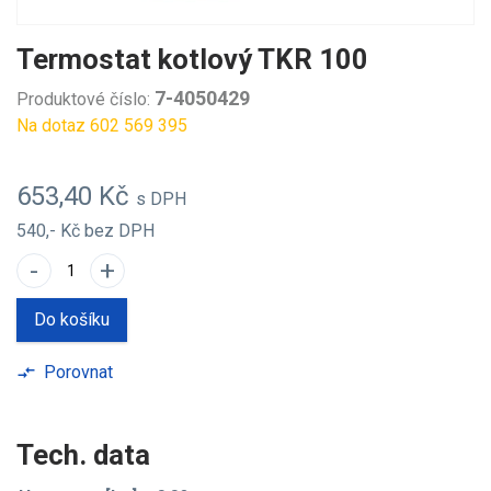
Termostat kotlový TKR 100
7-4050429
Produktové číslo:
Na dotaz 602 569 395
653,40 Kč
s DPH
540,- Kč
bez DPH
-
+
Do košíku
Porovnat
compare_arrows
Tech. data