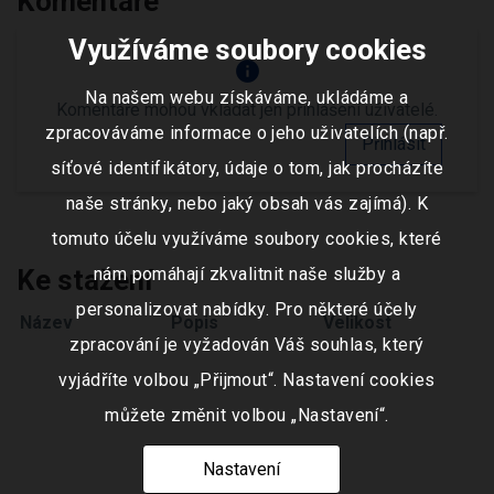
Komentáře
Využíváme soubory cookies
info
Na našem webu získáváme, ukládáme a
Komentáře mohou vkládat jen přihlášení uživatelé.
zpracováváme informace o jeho uživatelích (např.
Přihlásit
síťové identifikátory, údaje o tom, jak procházíte
naše stránky, nebo jaký obsah vás zajímá). K
tomuto účelu využíváme soubory cookies, které
Ke stažení
nám pomáhají zkvalitnit naše služby a
personalizovat nabídky. Pro některé účely
Název
Popis
Velikost
zpracování je vyžadován Váš souhlas, který
vyjádříte volbou „Přijmout“. Nastavení cookies
můžete změnit volbou „Nastavení“.
Nastavení