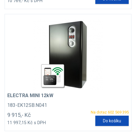
10 769,- Kč s DPH
ELECTRA MINI 12kW
183-EK12SB.N041
Na dotaz 602 569 395
9 915,- Kč
Do košíku
11 997,15 Kč s DPH