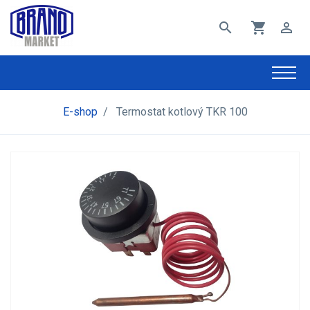
search
shopping_cart
perm_identity
E-shop
/
Termostat kotlový TKR 100