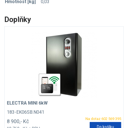
Hmotnost [kg]
0,03
Doplňky
ELECTRA MINI 6kW
183-EK06SB.N041
Na dotaz 602 569 395
8 900,- Kč
Do košíku