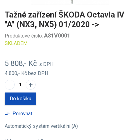
Tažné zařízení ŠKODA Octavia IV
"A" (NX3, NX5) 01/2020 ->
A81V0001
Produktové číslo:
SKLADEM
5 808,- Kč
s DPH
4 800,- Kč
bez DPH
-
+
Do košíku
Porovnat
compare_arrows
Automatický systém vertikální (A)