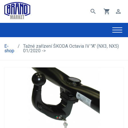
search
shopping_cart
perm_identity
E-
/
Tažné zařízení ŠKODA Octavia IV "A" (NX3, NX5)
shop
01/2020 ->