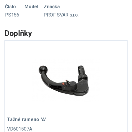
Číslo
Model
Značka
PS156
PROF SVAR s.r.o.
Doplňky
Tažné rameno "A"
VD601507A