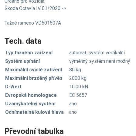
Určeno pro vozidla:
Škoda Octavia IV 01/2020 ->
Tažné rameno VD601507A
Tech. data
Typ tažného zařízení
automat. systém vertikální
Systém upínání
výměnný systém není možný
Maximální svislé zatížení
80 kg
Maximální brzděný přívěs
2000 kg
D-Wert
10.00 kN
Evropská homologace
EC 5657
Uzamykatelný systém
ano
Odnímatelná kulová hlava
ano
Převodní tabulka