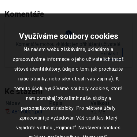
Komentáře
info
Využíváme soubory cookies
Komentáře mohou vkládat jen přihlášení uživatelé.
Na našem webu získáváme, ukládáme a
Přihlásit
zpracováváme informace o jeho uživatelích (např.
síťové identifikátory, údaje o tom, jak procházíte
naše stránky, nebo jaký obsah vás zajímá). K
tomuto účelu využíváme soubory cookies, které
Ke stažení
nám pomáhají zkvalitnit naše služby a
Název
Popis
Velikost
personalizovat nabídky. Pro některé účely
A81V0001.pdf
5.2 MB
zpracování je vyžadován Váš souhlas, který
vyjádříte volbou „Přijmout“. Nastavení cookies