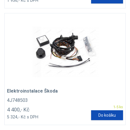
1 936,- Kč s DPH
Elektroinstalace Škoda
4J748503
1-5 ks
4 400,- Kč
Do košíku
5 324,- Kč s DPH