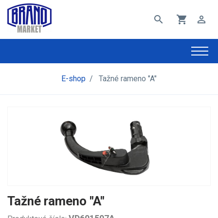
search
shopping_cart
perm_identity
E-shop
/
Tažné rameno "A"
Tažné rameno "A"