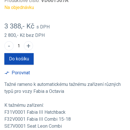
VD601507A
Produktové číslo:
Na objednávku
3 388,- Kč
s DPH
2 800,- Kč
bez DPH
-
+
Do košíku
Porovnat
compare_arrows
Tažné rameno k automatickému tažnému zařízení různých
typů pro vozy Fabia a Octavia
K tažnému zařízení:
F31V0001 Fabia III Hatchback
F32V0001 Fabia III Combi 15-18
SE7V0001 Seat Leon Combi