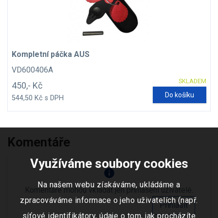
Kompletní páčka AUS
VD600406A
SKLADEM
450,- Kč
Do košíku
544,50 Kč s DPH
Komentáře
Využíváme soubory cookies
info
Na našem webu získáváme, ukládáme a
Komentáře mohou vkládat jen přihlášení uživatelé.
zpracováváme informace o jeho uživatelích (např.
Přihlásit
síťové identifikátory, údaje o tom, jak procházíte