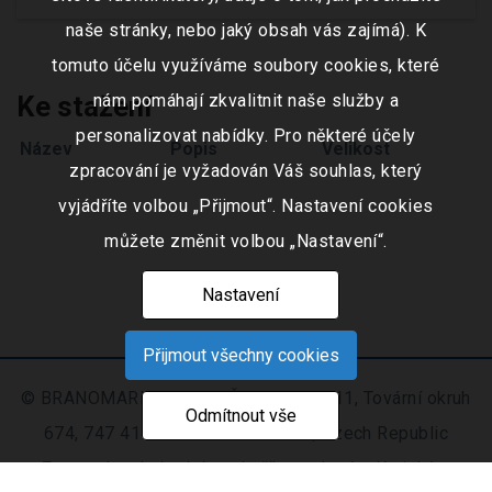
naše stránky, nebo jaký obsah vás zajímá). K
tomuto účelu využíváme soubory cookies, které
nám pomáhají zkvalitnit naše služby a
Ke stažení
personalizovat nabídky. Pro některé účely
Název
Popis
Velikost
zpracování je vyžadován Váš souhlas, který
vyjádříte volbou „Přijmout“. Nastavení cookies
můžete změnit volbou „Nastavení“.
Nastavení
Přijmout všechny cookies
© BRANOMARKET s.r.o., IČO: 253 51 311, Tovární okruh
Odmítnout vše
674, 747 41 Hradec nad Moravicí, Czech Republic
Zapsaná v obchodním rejstříku vedeném Krajským