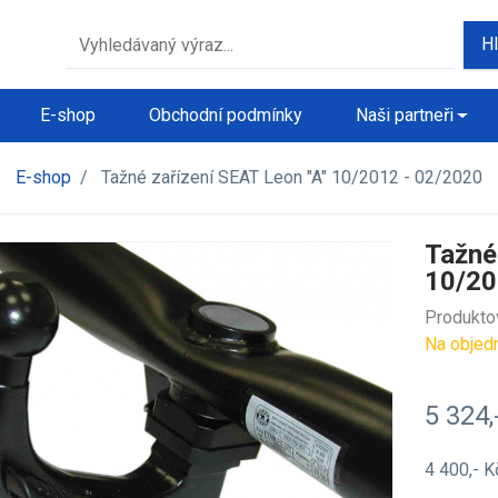
H
E-shop
Obchodní podmínky
Naši partneři
E-shop
/
Tažné zařízení SEAT Leon "A" 10/2012 - 02/2020
Tažné
10/20
Produkto
Na objed
5 324,
4 400,- 