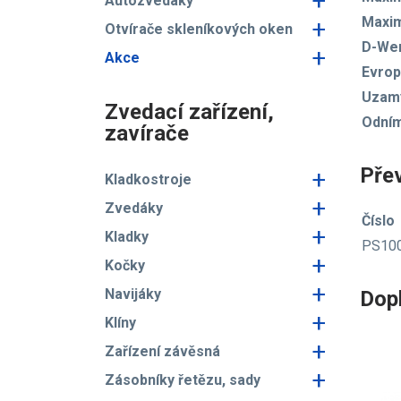
+
Autozvedáky
Maxim
+
Otvírače skleníkových oken
D-We
+
Akce
Evro
Uzamy
Zvedací zařízení,
Odním
zavírače
Pře
+
Kladkostroje
+
Zvedáky
Číslo
+
Kladky
PS10
+
Kočky
+
Navijáky
Dop
+
Klíny
+
Zařízení závěsná
+
Zásobníky řetězu, sady