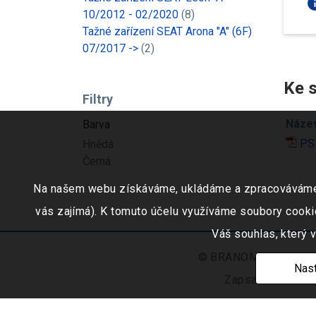
in
10/2012 - 02/2020
(8)
Tažné zařízení SEAT Arona "A" (6F)
07/2017 ->
(2)
Ke s
Filtry
Náze
Barva
PS1
Hnědá
Černá
Na našem webu získáváme, ukládáme a zpracováváme inf
vás zajímá). K tomuto účelu využíváme soubory cookie
Váš souhlas, který 
© BRANOMARKET s.r.o.,
Nast
Zapsaná v obchod