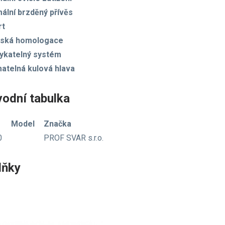
ální brzděný přívěs
rt
pská homologace
katelný systém
atelná kulová hlava
vodní tabulka
Model
Značka
0
PROF SVAR s.r.o.
lňky