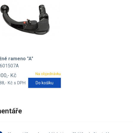
žné rameno "A"
601507A
Na objednávku
800,- Kč
88,- Kč s DPH
Do košíku
entáře