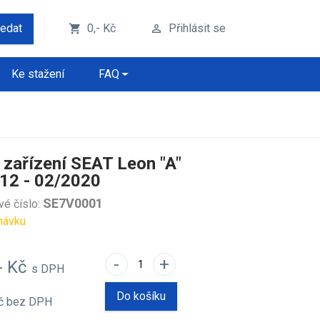
ledat
0,- Kč
Přihlásit se
shopping_cart
perm_identity
Ke stažení
FAQ
 zařízení SEAT Leon "A"
12 - 02/2020
SE7V0001
vé číslo:
návku
-
+
- Kč
s DPH
Do košíku
Kč
bez DPH