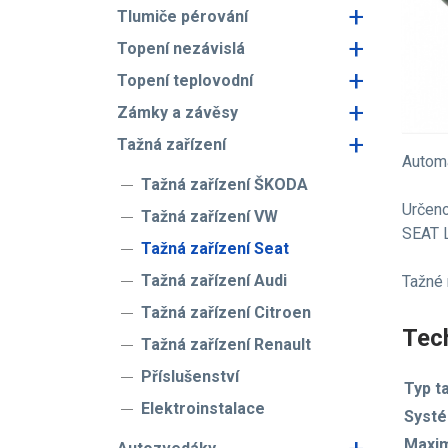
+
Tlumiče pérování
+
Topení nezávislá
+
Topení teplovodní
+
Zámky a závěsy
+
Tažná zařízení
Automa
Tažná zařízení ŠKODA
Určeno
Tažná zařízení VW
SEAT 
Tažná zařízení Seat
Tažná zařízení Audi
Tažné
Tažná zařízení Citroen
Tech
Tažná zařízení Renault
Příslušenství
Typ t
Elektroinstalace
Systé
Maxim