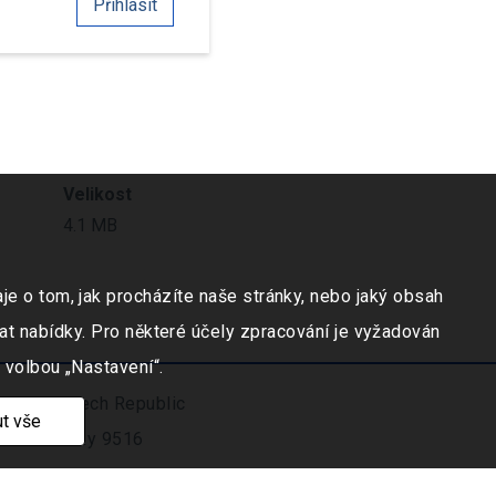
Přihlásit
Velikost
4.1 MB
e o tom, jak procházíte naše stránky, nebo jaký obsah
at nabídky. Pro některé účely zpracování je vyžadován
 volbou „Nastavení“.
ravicí, Czech Republic
t vše
číslo vložky 9516
.