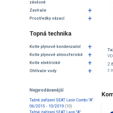
závěsné
+
Zavírače
+
Prostředky vázací
Topná technika
+
Kotle plynové kondenzační
Ta
+
Kotle plynové atmosferické
VD
+
Kotle elektrické
2 
+
Ohřívače vody
3 3
Nejprodávanější
Kom
Tažné zařízení SEAT Leon Combi "A"
06/2015 - 10/2019
(10)
Tažné zařízení SEAT Leon "A"