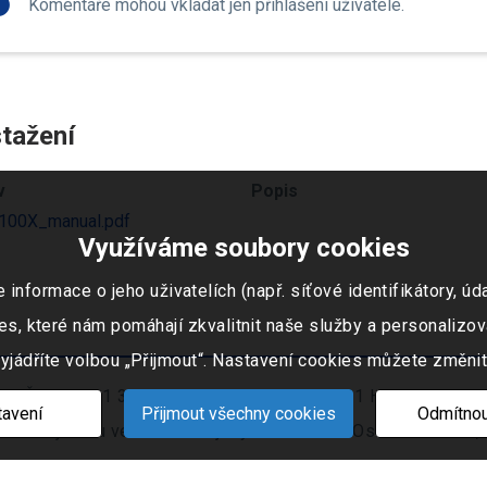
fo
Komentáře mohou vkládat jen přihlášení uživatelé.
tažení
v
Popis
00X_manual.pdf
Využíváme soubory cookies
ormace o jeho uživatelích (např. síťové identifikátory, údaj
s, které nám pomáhají zkvalitnit naše služby a personalizov
vyjádříte volbou „Přijmout“. Nastavení cookies můžete změnit
 IČO: 253 51 311, Tovární okruh 674, 747 41 Hradec nad Mo
avení
Přijmout všechny cookies
Odmítnou
ním rejstříku vedeném Krajským soudem v Ostravě oddíl C, 
Nastavení cookies
|
Mapa stránek
© 2021 - 2026 CIS s. r. o