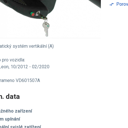
Porov
compare_arrows
tický systém vertikální (A)
 pro vozidla:
Leon, 10/2012 - 02/2020
 rameno VD601507A
. data
ažného zařízení
m upínání
ální svislé zatížení