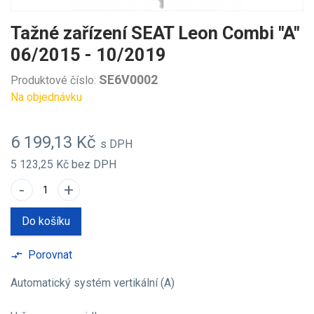
Tažné zařízení SEAT Leon Combi "A"
06/2015 - 10/2019
SE6V0002
Produktové číslo:
Na objednávku
6 199,13 Kč
s DPH
5 123,25 Kč
bez DPH
-
+
Do košíku
Porovnat
compare_arrows
Automatický systém vertikální (A)