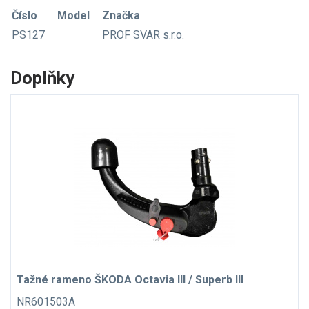
Číslo
Model
Značka
PS127
PROF SVAR s.r.o.
Doplňky
Tažné rameno ŠKODA Octavia III / Superb III
NR601503A