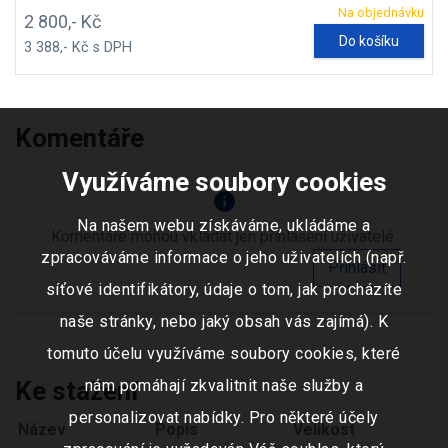
Na objednávku
2 800,- Kč
Do košíku
3 388,- Kč s DPH
Komentáře
Využíváme soubory cookies
info
Na našem webu získáváme, ukládáme a
Komentáře mohou vkládat jen přihlášení uživatelé.
zpracováváme informace o jeho uživatelích (např.
Přihlásit
síťové identifikátory, údaje o tom, jak procházíte
naše stránky, nebo jaký obsah vás zajímá). K
tomuto účelu využíváme soubory cookies, které
nám pomáhají zkvalitnit naše služby a
Ke stažení
personalizovat nabídky. Pro některé účely
Název
Popis
Velikost