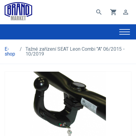
search
shopping_cart
perm_identity
E-
/
Tažné zařízení SEAT Leon Combi "A" 06/2015 -
shop
10/2019