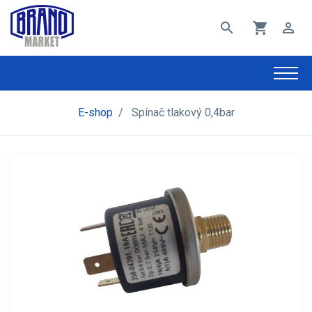
search
shopping_cart
perm_identity
E-shop
/
Spínač tlakový 0,4bar