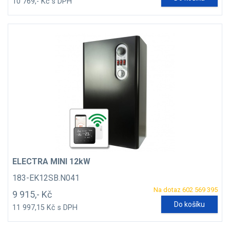
10 769,- Kč s DPH
ELECTRA MINI 12kW
183-EK12SB.N041
Na dotaz 602 569 395
9 915,- Kč
Do košíku
11 997,15 Kč s DPH