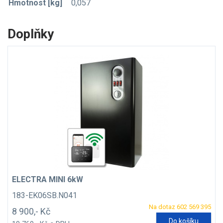
Hmotnost [kg]
0,057
Doplňky
ELECTRA MINI 6kW
183-EK06SB.N041
Na dotaz 602 569 395
8 900,- Kč
Do košíku