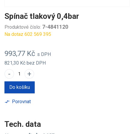
Spínač tlakový 0,4bar
7-4841120
Produktové číslo:
Na dotaz 602 569 395
993,77 Kč
s DPH
821,30 Kč
bez DPH
-
+
Do košíku
Porovnat
compare_arrows
Tech. data