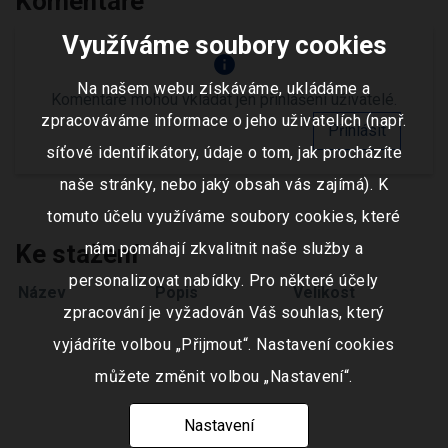
Komentáře
Využíváme soubory cookies
info
Na našem webu získáváme, ukládáme a
Komentáře mohou vkládat jen přihlášení uživatelé.
zpracováváme informace o jeho uživatelích (např.
Přihlásit
síťové identifikátory, údaje o tom, jak procházíte
naše stránky, nebo jaký obsah vás zajímá). K
tomuto účelu využíváme soubory cookies, které
Ke stažení
nám pomáhají zkvalitnit naše služby a
personalizovat nabídky. Pro některé účely
Název
Popis
Velikost
zpracování je vyžadován Váš souhlas, který
vyjádříte volbou „Přijmout“. Nastavení cookies
můžete změnit volbou „Nastavení“.
Nastavení