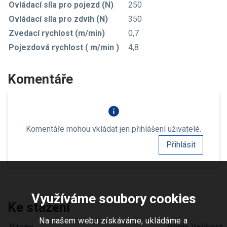
Ovládací síla pro pojezd (N)
250
Ovládací síla pro zdvih (N)
350
Zvedací rychlost (m/min)
0,7
Pojezdová rychlost ( m/min )
4,8
Komentáře
info
Komentáře mohou vkládat jen přihlášení uživatelé.
Přihlásit
Využíváme soubory cookies
Ke stažení
Na našem webu získáváme, ukládáme a
Název
Popis
Velikost