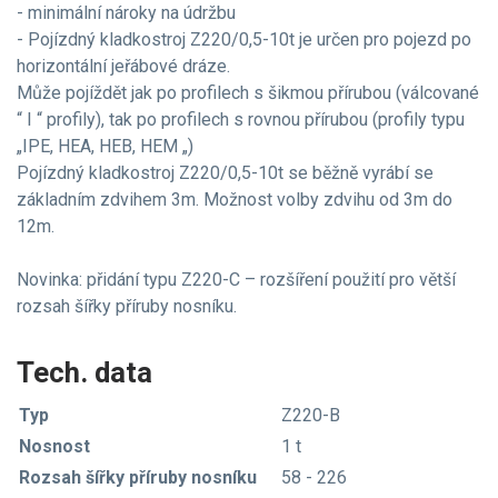
- minimální nároky na údržbu
- Pojízdný kladkostroj Z220/0,5-10t je určen pro pojezd po
horizontální jeřábové dráze.
Může pojíždět jak po profilech s šikmou přírubou (válcované
“ I “ profily), tak po profilech s rovnou přírubou (profily typu
„IPE, HEA, HEB, HEM „)
Pojízdný kladkostroj Z220/0,5-10t se běžně vyrábí se
základním zdvihem 3m. Možnost volby zdvihu od 3m do
12m.
Novinka: přidání typu Z220-C – rozšíření použití pro větší
rozsah šířky příruby nosníku.
Tech. data
Typ
Z220-B
Nosnost
1 t
Rozsah šířky příruby nosníku
58 - 226