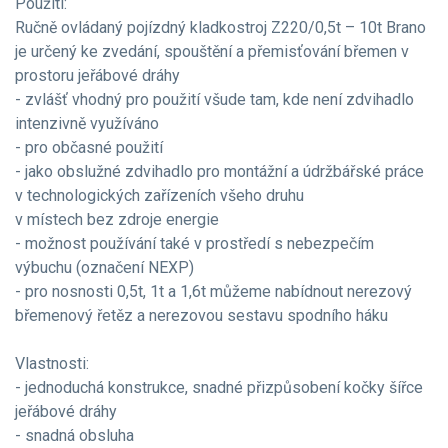
Použití:
Ručně ovládaný pojízdný kladkostroj Z220/0,5t – 10t Brano
je určený ke zvedání, spouštění a přemisťování břemen v
prostoru jeřábové dráhy
- zvlášť vhodný pro použití všude tam, kde není zdvihadlo
intenzivně využíváno
- pro občasné použití
- jako obslužné zdvihadlo pro montážní a údržbářské práce
v technologických zařízeních všeho druhu
v místech bez zdroje energie
- možnost používání také v prostředí s nebezpečím
výbuchu (označení NEXP)
- pro nosnosti 0,5t, 1t a 1,6t můžeme nabídnout nerezový
břemenový řetěz a nerezovou sestavu spodního háku
Vlastnosti:
- jednoduchá konstrukce, snadné přizpůsobení kočky šířce
jeřábové dráhy
- snadná obsluha