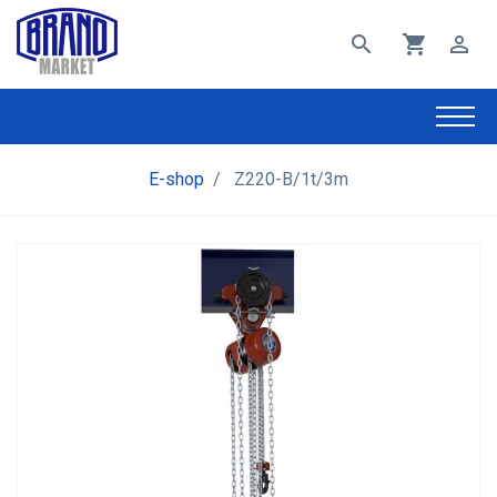
search
shopping_cart
perm_identity
E-shop
/
Z220-B/1t/3m