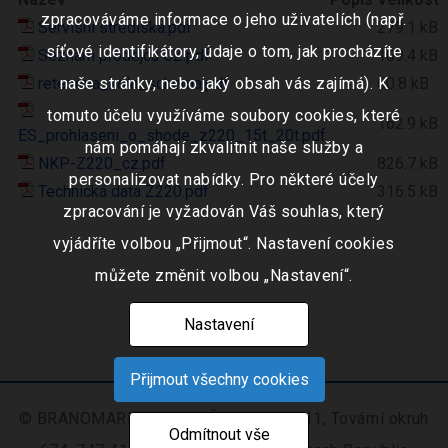
zpracováváme informace o jeho uživatelích (např.
Servisni strediska.pdf
279.1 kB
síťové identifikátory, údaje o tom, jak procházíte
Seznam prodejcu CZ.pdf
109.4 kB
retezova_kola_schema.pdf
naše stránky, nebo jaký obsah vás zajímá). K
60.8 kB
tomuto účelu využíváme soubory cookies, které
162.9 kB
ES_prohlaseni_o_shode_z220_15t_20t.pdf
nám pomáhají zkvalitnit naše služby a
NKP-Z220_cz.pdf
826.7 kB
personalizovat nabídky. Pro některé účely
Technická data Z220.pdf
316.5 kB
zpracování je vyžadován Váš souhlas, který
vyjádříte volbou „Přijmout“. Nastavení cookies
můžete změnit volbou „Nastavení“.
Nastavení
Přijmout všechny cookies
© BRANOMARKET s.r.o., IČO: 253 51 311, Tovární okruh
Odmítnout vše