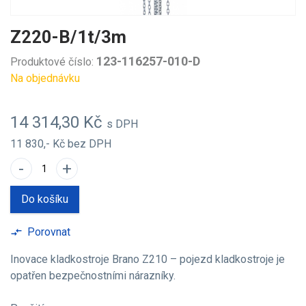
Z220-B/1t/3m
123-116257-010-D
Produktové číslo:
Na objednávku
14 314,30 Kč
s DPH
11 830,- Kč
bez DPH
-
+
Do košíku
Porovnat
compare_arrows
Inovace kladkostroje Brano Z210 – pojezd kladkostroje je
opatřen bezpečnostními nárazníky.