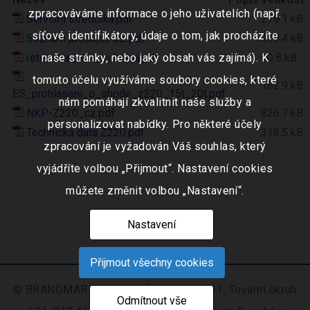
zpracováváme informace o jeho uživatelích (např.
Servisni strediska.pdf
279.1 kB
síťové identifikátory, údaje o tom, jak procházíte
Seznam prodejcu CZ.pdf
109.4 kB
retezova_kola_schema.pdf
naše stránky, nebo jaký obsah vás zajímá). K
60.8 kB
tomuto účelu využíváme soubory cookies, které
162.9 kB
ES_prohlaseni_o_shode_z220_15t_20t.pdf
nám pomáhají zkvalitnit naše služby a
NKP-Z220_cz.pdf
826.7 kB
personalizovat nabídky. Pro některé účely
Technická data Z220.pdf
316.5 kB
zpracování je vyžadován Váš souhlas, který
vyjádříte volbou „Přijmout“. Nastavení cookies
můžete změnit volbou „Nastavení“.
Nastavení
Přijmout všechny cookies
© BRANOMARKET s.r.o., IČO: 253 51 311, Tovární okruh
Odmítnout vše