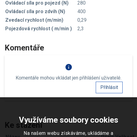
Ovládací síla pro pojezd (N)
280
Ovládací síla pro zdvih (N)
400
Zvedací rychlost (m/min)
0,29
Pojezdová rychlost ( m/min )
2,3
Komentáře
info
Komentáře mohou vkládat jen přihlášení uživatelé.
Přihlásit
Využíváme soubory cookies
Ke stažení
Na našem webu získáváme, ukládáme a
Název
Popis
Velikost