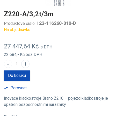
Z220-A/3,2t/3m
123-116260-010-D
Produktové číslo:
Na objednávku
27 447,64 Kč
s DPH
22 684,- Kč
bez DPH
-
+
Do košíku
Porovnat
compare_arrows
Inovace kladkostroje Brano Z210 – pojezd kladkostroje je
opatřen bezpečnostními nárazníky.