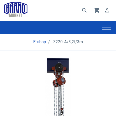
search
shopping_cart
perm_identity
E-shop
/
Z220-A/3,2t/3m