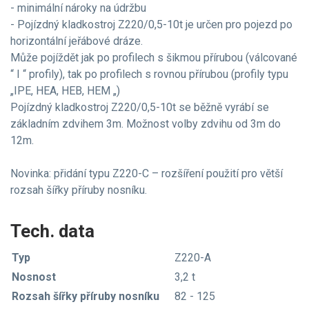
- minimální nároky na údržbu
- Pojízdný kladkostroj Z220/0,5-10t je určen pro pojezd po
horizontální jeřábové dráze.
Může pojíždět jak po profilech s šikmou přírubou (válcované
“ I “ profily), tak po profilech s rovnou přírubou (profily typu
„IPE, HEA, HEB, HEM „)
Pojízdný kladkostroj Z220/0,5-10t se běžně vyrábí se
základním zdvihem 3m. Možnost volby zdvihu od 3m do
12m.
Novinka: přidání typu Z220-C – rozšíření použití pro větší
rozsah šířky příruby nosníku.
Tech. data
Typ
Z220-A
Nosnost
3,2 t
Rozsah šířky příruby nosníku
82 - 125