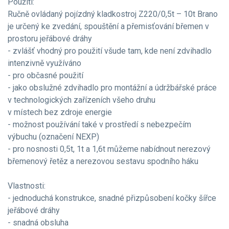
Použití:
Ručně ovládaný pojízdný kladkostroj Z220/0,5t – 10t Brano
je určený ke zvedání, spouštění a přemisťování břemen v
prostoru jeřábové dráhy
- zvlášť vhodný pro použití všude tam, kde není zdvihadlo
intenzivně využíváno
- pro občasné použití
- jako obslužné zdvihadlo pro montážní a údržbářské práce
v technologických zařízeních všeho druhu
v místech bez zdroje energie
- možnost používání také v prostředí s nebezpečím
výbuchu (označení NEXP)
- pro nosnosti 0,5t, 1t a 1,6t můžeme nabídnout nerezový
břemenový řetěz a nerezovou sestavu spodního háku
Vlastnosti:
- jednoduchá konstrukce, snadné přizpůsobení kočky šířce
jeřábové dráhy
- snadná obsluha