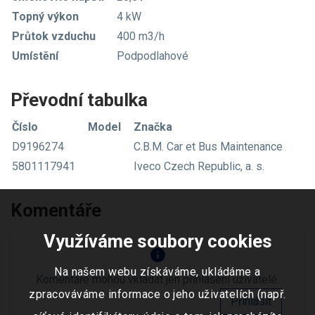
Topný výkon
4 kW
Průtok vzduchu
400 m3/h
Umístění
Podpodlahové
Převodní tabulka
Číslo
Model
Značka
D9196274
C.B.M. Car et Bus Maintenance
5801117941
Iveco Czech Republic, a. s.
Komentáře
Využíváme soubory cookies
info
Na našem webu získáváme, ukládáme a
Komentáře mohou vkládat jen přihlášení uživatelé.
zpracováváme informace o jeho uživatelích (např.
Přihlásit