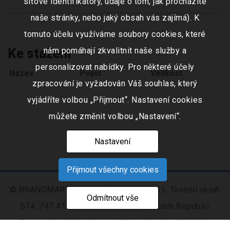
síťové identifikátory, údaje o tom, jak procházíte
naše stránky, nebo jaký obsah vás zajímá). K
tomuto účelu využíváme soubory cookies, které
Ke stažení
nám pomáhají zkvalitnit naše služby a
personalizovat nabídky. Pro některé účely
Název
Popis
Velikost
zpracování je vyžadován Váš souhlas, který
vyjádříte volbou „Přijmout“. Nastavení cookies
můžete změnit volbou „Nastavení“.
Nastavení
Přijmout všechny cookies
© BRANOMARKET s.r.o., IČO: 253 51 311, Tovární okruh
Odmítnout vše
674, 747 41 Hradec nad Moravicí, Czech Republic
Zapsaná v obchodním rejstříku vedeném Krajským