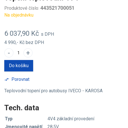
443521700051
Produktové číslo:
Na objednávku
6 037,90 Kč
s DPH
4 990,- Kč
bez DPH
-
+
Do košíku
Porovnat
compare_arrows
Teplovodní topení pro autobusy IVECO - KAROSA
Tech. data
Typ
4V4 základní provedení
Jmenovité napětí
28,5V