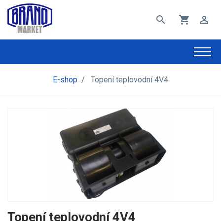
search
shopping_cart
perm_identity
E-shop
/
Topení teplovodní 4V4
Topení teplovodní 4V4