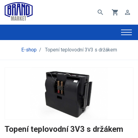
search
shopping_cart
perm_identity
E-shop
/
Topení teplovodní 3V3 s držákem
Topení teplovodní 3V3 s držákem