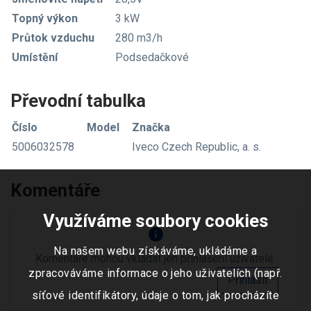
Topný výkon
3 kW
Průtok vzduchu
280 m3/h
Umístění
Podsedačkové
Převodní tabulka
Číslo
Model
Značka
5006032578
Iveco Czech Republic, a. s.
Komentáře
Využíváme soubory cookies
info
Na našem webu získáváme, ukládáme a
Komentáře mohou vkládat jen přihlášení uživatelé.
zpracováváme informace o jeho uživatelích (např.
Přihlásit
síťové identifikátory, údaje o tom, jak procházíte