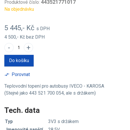
443521771017
Produktové číslo:
Na objednávku
5 445,- Kč
s DPH
4 500,- Kč
bez DPH
-
+
Do košíku
Porovnat
compare_arrows
Teplovodní topení pro autobusy IVECO - KAROSA
(Stejné jako 443 521 700 054, ale s držákem)
Tech. data
Typ
3V3 s držákem
Jmenovité napětí
28,5V