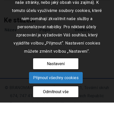
naše stránky, nebo jaký obsah vás zajímá). K
tomuto účelu využíváme soubory cookies, které
Ke stažení
nám pomáhají zkvalitnit naše služby a
personalizovat nabídky. Pro některé účely
Název
Popis
Velikost
zpracování je vyžadován Váš souhlas, který
vyjádříte volbou „Přijmout“. Nastavení cookies
můžete změnit volbou „Nastavení“.
Nastavení
Přijmout všechny cookies
© BRANOMARKET s.r.o., IČO: 253 51 311, Tovární okruh
Odmítnout vše
674, 747 41 Hradec nad Moravicí, Czech Republic
Zapsaná v obchodním rejstříku vedeném Krajským
soudem v Ostravě oddíl C, číslo vložky 9516