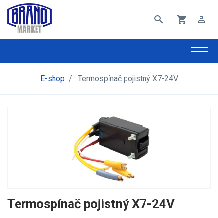
search
shopping_cart
perm_identity
E-shop
/
Termospínač pojistný X7-24V
Termospínač pojistný X7-24V