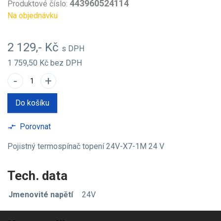
443960524114
Produktové číslo:
Na objednávku
2 129,- Kč
s DPH
1 759,50 Kč
bez DPH
-
+
Do košíku
Porovnat
compare_arrows
Pojistný termospínač topení 24V-X7-1M 24 V
Tech. data
Jmenovité napětí
24V