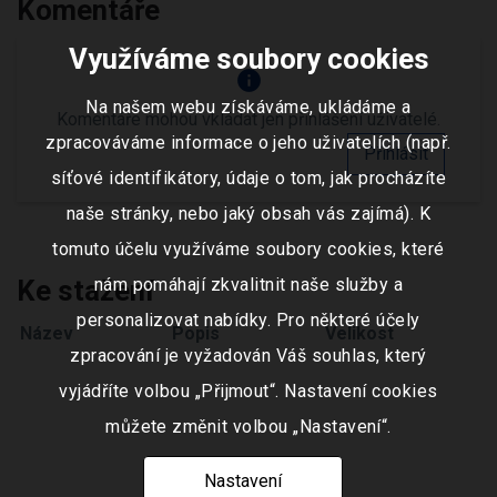
Komentáře
Využíváme soubory cookies
info
Na našem webu získáváme, ukládáme a
Komentáře mohou vkládat jen přihlášení uživatelé.
zpracováváme informace o jeho uživatelích (např.
Přihlásit
síťové identifikátory, údaje o tom, jak procházíte
naše stránky, nebo jaký obsah vás zajímá). K
tomuto účelu využíváme soubory cookies, které
Ke stažení
nám pomáhají zkvalitnit naše služby a
personalizovat nabídky. Pro některé účely
Název
Popis
Velikost
zpracování je vyžadován Váš souhlas, který
vyjádříte volbou „Přijmout“. Nastavení cookies
můžete změnit volbou „Nastavení“.
Nastavení