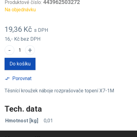
443962503272
Produktové číslo:
Na objednávku
19,36 Kč
s DPH
16,- Kč
bez DPH
-
+
Do košíku
Porovnat
compare_arrows
Těsnící kroužek náboje rozprašovače topení X7-1M
Tech. data
Hmotnost [kg]
0,01