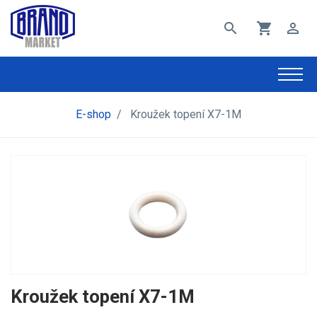
search
shopping_cart
perm_identity
E-shop
/
Kroužek topení X7-1M
Kroužek topení X7-1M