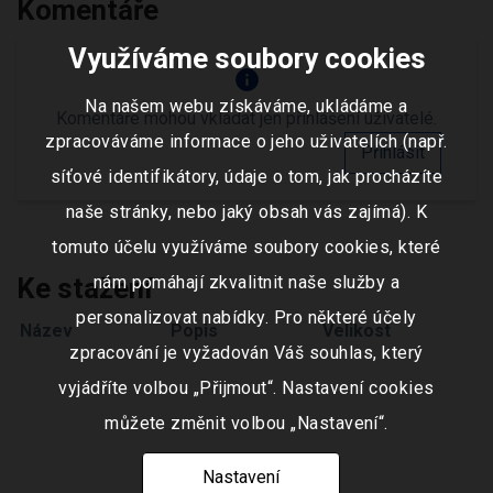
Komentáře
Využíváme soubory cookies
info
Na našem webu získáváme, ukládáme a
Komentáře mohou vkládat jen přihlášení uživatelé.
zpracováváme informace o jeho uživatelích (např.
Přihlásit
síťové identifikátory, údaje o tom, jak procházíte
naše stránky, nebo jaký obsah vás zajímá). K
tomuto účelu využíváme soubory cookies, které
Ke stažení
nám pomáhají zkvalitnit naše služby a
personalizovat nabídky. Pro některé účely
Název
Popis
Velikost
zpracování je vyžadován Váš souhlas, který
vyjádříte volbou „Přijmout“. Nastavení cookies
můžete změnit volbou „Nastavení“.
Nastavení